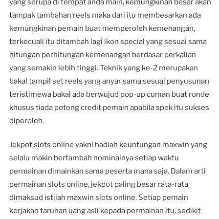
yang serupa di tempat anda main, kemungkinan besar akan
tampak tambahan reels maka dari itu membesarkan ada
kemungkinan pemain buat memperoleh kemenangan,
terkecuali itu ditambah lagi ikon special yang sesuai sama
hitungan perhitungan kemenangan berdasar perkalian
yang semakin lebih tinggi. Teknik yang ke-2 merupakan
bakal tampil set reels yang anyar sama sesuai penyusunan
teristimewa bakal ada berwujud pop-up cuman buat ronde
khusus tiada potong credit pemain apabila spek itu sukses
diperoleh.
Jekpot slots online yakni hadiah keuntungan maxwin yang
selalu makin bertambah nominalnya setiap waktu
permainan dimainkan sama peserta mana saja. Dalam arti
permainan slots online, jekpot paling besar rata-rata
dimaksud istilah maxwin slots online. Setiap pemain
kerjakan taruhan uang asli kepada permainan itu, sedikit