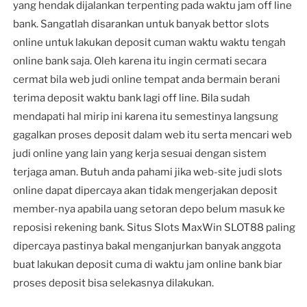
yang hendak dijalankan terpenting pada waktu jam off line
bank. Sangatlah disarankan untuk banyak bettor slots
online untuk lakukan deposit cuman waktu waktu tengah
online bank saja. Oleh karena itu ingin cermati secara
cermat bila web judi online tempat anda bermain berani
terima deposit waktu bank lagi off line. Bila sudah
mendapati hal mirip ini karena itu semestinya langsung
gagalkan proses deposit dalam web itu serta mencari web
judi online yang lain yang kerja sesuai dengan sistem
terjaga aman. Butuh anda pahami jika web-site judi slots
online dapat dipercaya akan tidak mengerjakan deposit
member-nya apabila uang setoran depo belum masuk ke
reposisi rekening bank. Situs Slots MaxWin SLOT88 paling
dipercaya pastinya bakal menganjurkan banyak anggota
buat lakukan deposit cuma di waktu jam online bank biar
proses deposit bisa selekasnya dilakukan.