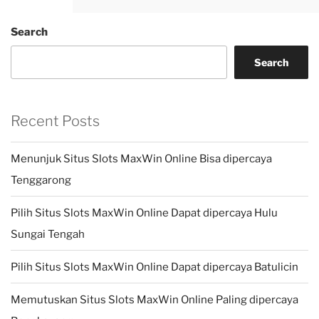
Search
Search
Recent Posts
Menunjuk Situs Slots MaxWin Online Bisa dipercaya
Tenggarong
Pilih Situs Slots MaxWin Online Dapat dipercaya Hulu
Sungai Tengah
Pilih Situs Slots MaxWin Online Dapat dipercaya Batulicin
Memutuskan Situs Slots MaxWin Online Paling dipercaya