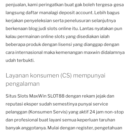
penjualan, kami peringatkan buat gak boleh tergesa-gesa
langsung daftar manalagi deposit account. Lebih bagus
kerjakan penyeleksian serta penelusuran selanjutnya
berkenaan blog judi slots online itu. Lantas nyatakan pun
kalau permainan online slots yang disediakan ialah
beberapa produk dengan lisensi yang dianggap dengan
cara internasional maka kemenangan maxwin didalamnya
udah terbukti.
Layanan konsumen (CS) mempunyai
pengalaman
Situs Slots MaxWin SLOT88 dengan rekam jejak dan
reputasi eksper sudah semestinya punyai service
pelanggan (Konsumen Servis) yang aktif 24 jam non-stop
dan profesional buat layani semua keperluan taruhan
banyak anggotanya. Mulai dengan register, pengetahuan