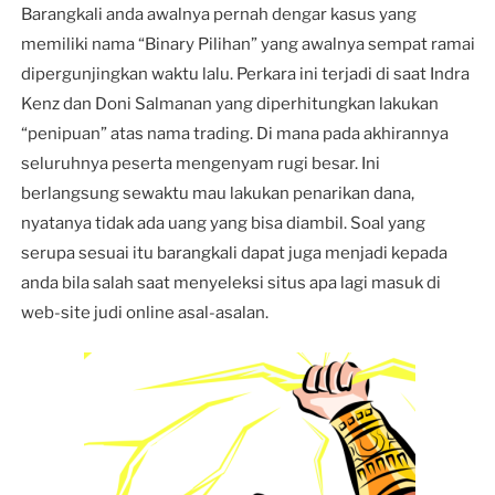
Barangkali anda awalnya pernah dengar kasus yang
memiliki nama “Binary Pilihan” yang awalnya sempat ramai
dipergunjingkan waktu lalu. Perkara ini terjadi di saat Indra
Kenz dan Doni Salmanan yang diperhitungkan lakukan
“penipuan” atas nama trading. Di mana pada akhirannya
seluruhnya peserta mengenyam rugi besar. Ini
berlangsung sewaktu mau lakukan penarikan dana,
nyatanya tidak ada uang yang bisa diambil. Soal yang
serupa sesuai itu barangkali dapat juga menjadi kepada
anda bila salah saat menyeleksi situs apa lagi masuk di
web-site judi online asal-asalan.