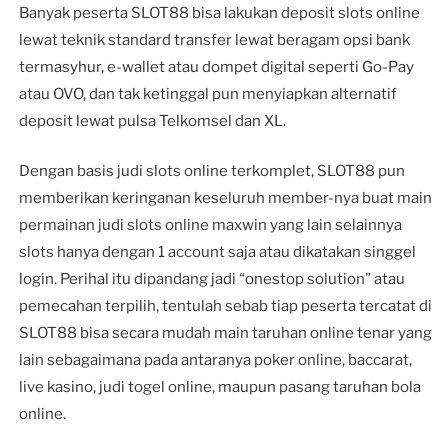
Banyak peserta SLOT88 bisa lakukan deposit slots online
lewat teknik standard transfer lewat beragam opsi bank
termasyhur, e-wallet atau dompet digital seperti Go-Pay
atau OVO, dan tak ketinggal pun menyiapkan alternatif
deposit lewat pulsa Telkomsel dan XL.
Dengan basis judi slots online terkomplet, SLOT88 pun
memberikan keringanan keseluruh member-nya buat main
permainan judi slots online maxwin yang lain selainnya
slots hanya dengan 1 account saja atau dikatakan singgel
login. Perihal itu dipandang jadi “onestop solution” atau
pemecahan terpilih, tentulah sebab tiap peserta tercatat di
SLOT88 bisa secara mudah main taruhan online tenar yang
lain sebagaimana pada antaranya poker online, baccarat,
live kasino, judi togel online, maupun pasang taruhan bola
online.