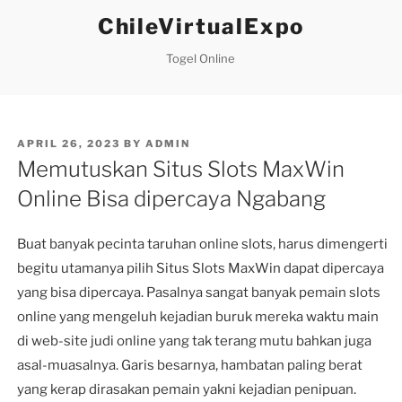
Skip
ChileVirtualExpo
to
content
Togel Online
POSTED
APRIL 26, 2023
BY
ADMIN
ON
Memutuskan Situs Slots MaxWin
Online Bisa dipercaya Ngabang
Buat banyak pecinta taruhan online slots, harus dimengerti
begitu utamanya pilih Situs Slots MaxWin dapat dipercaya
yang bisa dipercaya. Pasalnya sangat banyak pemain slots
online yang mengeluh kejadian buruk mereka waktu main
di web-site judi online yang tak terang mutu bahkan juga
asal-muasalnya. Garis besarnya, hambatan paling berat
yang kerap dirasakan pemain yakni kejadian penipuan.