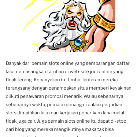
Banyak dari pemain slots online yang sembarangan daftar
lalu memasangkan taruhan di web-site judi online yang
tidak terang. Kebanyakan itu timbul lantaran mereka
terangsang dengan penampakan situs memberi keyakinan
diikuti penawaran promosi menarik. Walau sebenarnya
sebenarnya waktu, pemain menang di dalam perjudian
slots dimainkan lalu mau kerjakan penarikan dana malah
tidak juga cair. Juga pemain slots online itu dapat di-stop
dari blog yang mereka mengikutinya maka tak bisa