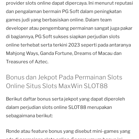
provider slots online dapat dipercaya. Ini menurut reputasi
dan pengalaman bermain PG Soft dalam peningkatan
games judi yang berbasiskan online. Dalam team
developer atau pengembang permainan sangat juga pakar
di bagiannya, PG Soft sukses siapkan perjudian slots
online terhebat serta terkini 2023 seperti pada antaranya
Mahjong Ways, Ganda Fortune, Dreams of Macau dan
Treasures of Aztec.
Bonus dan Jekpot Pada Permainan Slots
Online Situs Slots MaxWin SLOT88
Berikut daftar bonus serta jekpot yang dapat diperoleh
dalam perjudian slots online SLOT88 merupakan
sebagaimana berikut:
Ronde atau feature bonus yang disebut mini-games yang