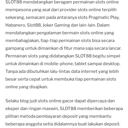
SLOT88 mendatangkan beragam permainan slots online
mempesona yang asal dari provider slots online terpilih
sekarang, semacam pada antaranya slots Pragmatic Play,
Habanero, Slot88, Joker Gaming dan lain-lain. Dalam
mendatangkan pengalaman bermain slots online yang
membahagiakan, tiap-tiap permainan slots bisa secara
gampang untuk dimainkan di fitur mana saja secara lancar.
Permainan slots yang didatangkan SLOT88 begitu simpel
untuk dimainkan di mobile-phone, tablet sampai desktop.
Tanpa ada dibutuhkan lalu-lintas data internet yang lebih
besar serta cepat untuk membuka tiap permainan slots
online yang disajikan.
Selaku blog judi slots online gacor dapat dipercaya dan
eksper dan ringan maxwin, SLOT88 memberikan beberapa
pilihan metoda pembayaran deposit yang membantu
beberapa anggota setia didalamnya buat lakukan deposit.