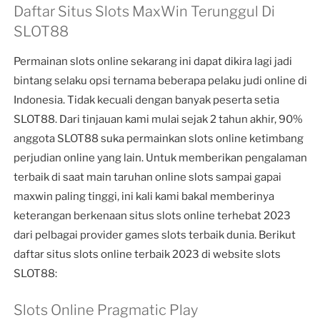
Daftar Situs Slots MaxWin Terunggul Di
SLOT88
Permainan slots online sekarang ini dapat dikira lagi jadi
bintang selaku opsi ternama beberapa pelaku judi online di
Indonesia. Tidak kecuali dengan banyak peserta setia
SLOT88. Dari tinjauan kami mulai sejak 2 tahun akhir, 90%
anggota SLOT88 suka permainkan slots online ketimbang
perjudian online yang lain. Untuk memberikan pengalaman
terbaik di saat main taruhan online slots sampai gapai
maxwin paling tinggi, ini kali kami bakal memberinya
keterangan berkenaan situs slots online terhebat 2023
dari pelbagai provider games slots terbaik dunia. Berikut
daftar situs slots online terbaik 2023 di website slots
SLOT88:
Slots Online Pragmatic Play