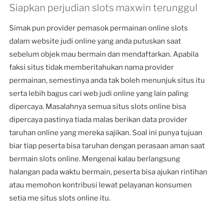
Siapkan perjudian slots maxwin terunggul
Simak pun provider pemasok permainan online slots
dalam website judi online yang anda putuskan saat
sebelum objek mau bermain dan mendaftarkan. Apabila
faksi situs tidak memberitahukan nama provider
permainan, semestinya anda tak boleh menunjuk situs itu
serta lebih bagus cari web judi online yang lain paling
dipercaya. Masalahnya semua situs slots online bisa
dipercaya pastinya tiada malas berikan data provider
taruhan online yang mereka sajikan. Soal ini punya tujuan
biar tiap peserta bisa taruhan dengan perasaan aman saat
bermain slots online. Mengenai kalau berlangsung
halangan pada waktu bermain, peserta bisa ajukan rintihan
atau memohon kontribusi lewat pelayanan konsumen
setia me situs slots online itu.