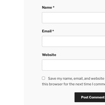
Name
*
Email
*
Website
Save my name, email, and website 
this browser for the next time I comm