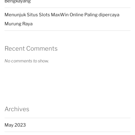
Bengkayang
Menunjuk Situs Slots MaxWin Online Paling dipercaya
Murung Raya
Recent Comments
No comments to show.
Archives
May 2023