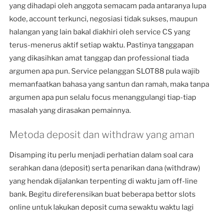
yang dihadapi oleh anggota semacam pada antaranya lupa
kode, account terkunci, negosiasi tidak sukses, maupun
halangan yang lain bakal diakhiri oleh service CS yang
terus-menerus aktif setiap waktu. Pastinya tanggapan
yang dikasihkan amat tanggap dan professional tiada
argumen apa pun. Service pelanggan SLOT88 pula wajib
memanfaatkan bahasa yang santun dan ramah, maka tanpa
argumen apa pun selalu focus menanggulangi tiap-tiap
masalah yang dirasakan pemainnya.
Metoda deposit dan withdraw yang aman
Disamping itu perlu menjadi perhatian dalam soal cara
serahkan dana (deposit) serta penarikan dana (withdraw)
yang hendak dijalankan terpenting di waktu jam off-line
bank. Begitu direferensikan buat beberapa bettor slots
online untuk lakukan deposit cuma sewaktu waktu lagi