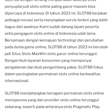
penyuplai judi slots online paling gacor maxwin bisa
dipercaya di Indonesia. Di tahun 2023 ini, SLOT88 kerjakan
pelbagai inovasi serta menyiapkan servis terkini yang lebih
bagus dari awalnya. Kami sudah datang layani peserta
setia pengagum slots online di Indonesia udah lama.
Bersamaan dengan kemajuan technologi dan perubahan
pada dunia game online, SLOT88 di tahun 2023 ini berubah
jadi Situs Slots MaxWin slots gacor online terunggul.
Dengan klub layanan konsumen yang mempunyai
pengalaman dan klub pengembang pakar, SLOT88 fokus
dalam peningkatan permainan slots online berkwalitas
internasional.
SLOT88 mendatangkan beragam permainan slots online
mempesona yang dari provider slots online terunggul
sekarang, seperti pada antaranya slots Pragmatic Play,