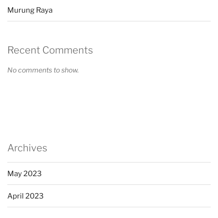
Murung Raya
Recent Comments
No comments to show.
Archives
May 2023
April 2023