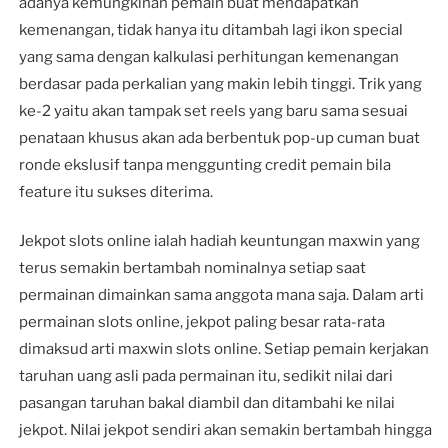
adanya kemungkinan pemain buat mendapatkan
kemenangan, tidak hanya itu ditambah lagi ikon special
yang sama dengan kalkulasi perhitungan kemenangan
berdasar pada perkalian yang makin lebih tinggi. Trik yang
ke-2 yaitu akan tampak set reels yang baru sama sesuai
penataan khusus akan ada berbentuk pop-up cuman buat
ronde ekslusif tanpa menggunting credit pemain bila
feature itu sukses diterima.
Jekpot slots online ialah hadiah keuntungan maxwin yang
terus semakin bertambah nominalnya setiap saat
permainan dimainkan sama anggota mana saja. Dalam arti
permainan slots online, jekpot paling besar rata-rata
dimaksud arti maxwin slots online. Setiap pemain kerjakan
taruhan uang asli pada permainan itu, sedikit nilai dari
pasangan taruhan bakal diambil dan ditambahi ke nilai
jekpot. Nilai jekpot sendiri akan semakin bertambah hingga