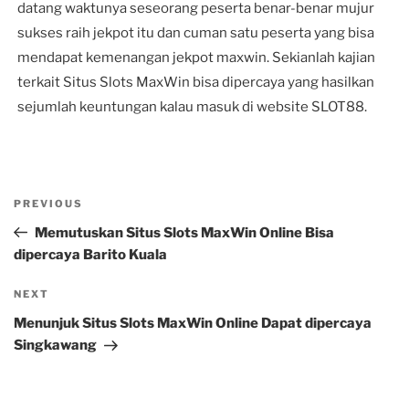
datang waktunya seseorang peserta benar-benar mujur
sukses raih jekpot itu dan cuman satu peserta yang bisa
mendapat kemenangan jekpot maxwin. Sekianlah kajian
terkait Situs Slots MaxWin bisa dipercaya yang hasilkan
sejumlah keuntungan kalau masuk di website SLOT88.
Post
Previous
PREVIOUS
navigation
Post
Memutuskan Situs Slots MaxWin Online Bisa
dipercaya Barito Kuala
Next
NEXT
Post
Menunjuk Situs Slots MaxWin Online Dapat dipercaya
Singkawang