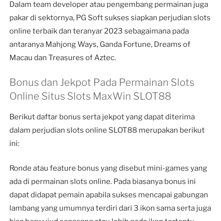
Dalam team developer atau pengembang permainan juga
pakar di sektornya, PG Soft sukses siapkan perjudian slots
online terbaik dan teranyar 2023 sebagaimana pada
antaranya Mahjong Ways, Ganda Fortune, Dreams of
Macau dan Treasures of Aztec.
Bonus dan Jekpot Pada Permainan Slots
Online Situs Slots MaxWin SLOT88
Berikut daftar bonus serta jekpot yang dapat diterima
dalam perjudian slots online SLOT88 merupakan berikut
ini:
Ronde atau feature bonus yang disebut mini-games yang
ada di permainan slots online. Pada biasanya bonus ini
dapat didapat pemain apabila sukses mencapai gabungan
lambang yang umumnya terdiri dari 3 ikon sama serta juga