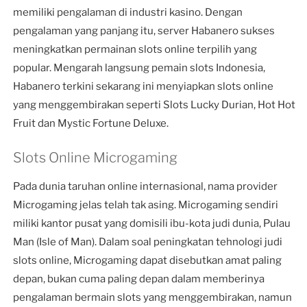
memiliki pengalaman di industri kasino. Dengan
pengalaman yang panjang itu, server Habanero sukses
meningkatkan permainan slots online terpilih yang
popular. Mengarah langsung pemain slots Indonesia,
Habanero terkini sekarang ini menyiapkan slots online
yang menggembirakan seperti Slots Lucky Durian, Hot Hot
Fruit dan Mystic Fortune Deluxe.
Slots Online Microgaming
Pada dunia taruhan online internasional, nama provider
Microgaming jelas telah tak asing. Microgaming sendiri
miliki kantor pusat yang domisili ibu-kota judi dunia, Pulau
Man (Isle of Man). Dalam soal peningkatan tehnologi judi
slots online, Microgaming dapat disebutkan amat paling
depan, bukan cuma paling depan dalam memberinya
pengalaman bermain slots yang menggembirakan, namun