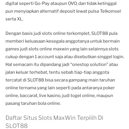
digital seperti Go-Pay ataupun OVO, dan tidak ketinggal
pun menyiapkan alternatif deposit lewat pulsa Telkomsel
serta XL.
Dengan basis judi slots online terkomplet, SLOT88 pula
memberi keluasaan kesegala anggotanya untuk bermain
games judi slots online maxwin yang lain selainnya slots
cukup dengan 1 account saja atau disebutkan singgel login.
Hal semacam itu dipandang jadi “onestop solution” atau
jalan keluar terhebat, tentu sebab tiap-tiap anggota
tercatat di SLOT88 bisa secara gampang main taruhan
online ternama yang lain seperti pada antaranya poker
online, baccarat, live kasino, judi togel online, maupun
pasang taruhan bola online.
Daftar Situs Slots MaxWin Terpilih Di
SLOT88