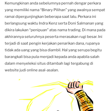
Kemungkinan anda sebelumnya pernah dengar perkara
yang memiliki nama “Binary Pilihan” yang awalnya sempat
ramai dipergunjingkan beberapa saat lalu. Perkara ini
berlangsung waktu Indra Kenz serta Doni Salmanan yang
dikira lakukan “penipuan” atas nama trading. Di mana pada
akhirannya seluruhnya peserta merasakan rugi besar. Ini
terjadi di saat pengin kerjakan penarikan dana, rupanya
tidak ada uang yang bisa diambil. Hal yang serupa begitu
barangkali bisa pula menjadi kepada anda apabila salah
dalam menyeleksi situs ditambah lagi tergabung di
website judi online asal-asalan.