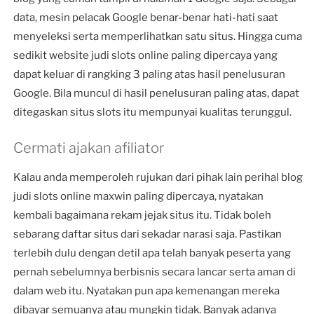
data, mesin pelacak Google benar-benar hati-hati saat
menyeleksi serta memperlihatkan satu situs. Hingga cuma
sedikit website judi slots online paling dipercaya yang
dapat keluar di rangking 3 paling atas hasil penelusuran
Google. Bila muncul di hasil penelusuran paling atas, dapat
ditegaskan situs slots itu mempunyai kualitas terunggul.
Cermati ajakan afiliator
Kalau anda memperoleh rujukan dari pihak lain perihal blog
judi slots online maxwin paling dipercaya, nyatakan
kembali bagaimana rekam jejak situs itu. Tidak boleh
sebarang daftar situs dari sekadar narasi saja. Pastikan
terlebih dulu dengan detil apa telah banyak peserta yang
pernah sebelumnya berbisnis secara lancar serta aman di
dalam web itu. Nyatakan pun apa kemenangan mereka
dibayar semuanya atau mungkin tidak. Banyak adanya