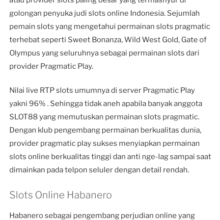
golongan penyuka judi slots online Indonesia. Sejumlah
pemain slots yang mengetahui permainan slots pragmatic
terhebat seperti Sweet Bonanza, Wild West Gold, Gate of
Olympus yang seluruhnya sebagai permainan slots dari
provider Pragmatic Play.
Nilai live RTP slots umumnya di server Pragmatic Play
yakni 96% . Sehingga tidak aneh apabila banyak anggota
SLOT88 yang memutuskan permainan slots pragmatic.
Dengan klub pengembang permainan berkualitas dunia,
provider pragmatic play sukses menyiapkan permainan
slots online berkualitas tinggi dan anti nge-lag sampai saat
dimainkan pada telpon seluler dengan detail rendah.
Slots Online Habanero
Habanero sebagai pengembang perjudian online yang