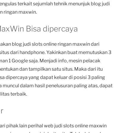
ngulas terkait sejumlah tehnik menunjuk blog judi
an ringan maxwin.
 MaxWin Bisa dipercaya
an blog judi slots online ringan maxwin dari
situs dari handphone. Yakinkan buat memutuskan 3
an 1 Google saja. Menjadi info, mesin pelacak
entukan dan tampilkan satu situs. Maka dari itu
isa dipercaya yang dapat keluar di posisi 3 paling
a muncul dalam hasil penelusuran paling atas, dapat
itas terbaik.
or
i pihak lain perihal web judi slots online maxwin