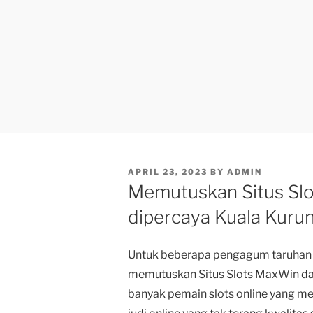
Skip
to
content
POSTED
APRIL 23, 2023
BY
ADMIN
ON
Memutuskan Situs Slo
dipercaya Kuala Kuru
Untuk beberapa pengagum taruhan on
memutuskan Situs Slots MaxWin dap
banyak pemain slots online yang me