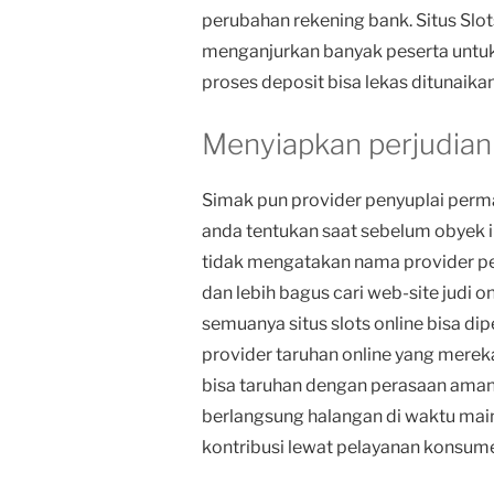
perubahan rekening bank. Situs Sl
menganjurkan banyak peserta untuk
proses deposit bisa lekas ditunaikan
Menyiapkan perjudian
Simak pun provider penyuplai permai
anda tentukan saat sebelum obyek in
tidak mengatakan nama provider perm
dan lebih bagus cari web-site judi o
semuanya situs slots online bisa di
provider taruhan online yang mereka
bisa taruhan dengan perasaan aman s
berlangsung halangan di waktu main
kontribusi lewat pelayanan konsumen 