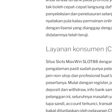
tak boleh cepat-cepat langsung daf
penyeleksian dan penelusuran selanju
nyatakan pula kalau permainan onli
dengan lisensi yang dianggap den
didalamnya telah teruji.
Layanan konsumen (CS
Situs Slots MaxWin SLOT88 dengan 
pengalaman pasti sudah punya pela
jam non-stop dan profesional buat 
pesertanya. Mulai dengan register,
deposit dan withdraw, info bank sa
pelanggan ini, seluruhnya masalah y
lupa sandi, account terkunci, transak
bakal dituntaskan oleh pelayanan C