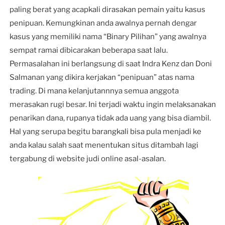
paling berat yang acapkali dirasakan pemain yaitu kasus
penipuan. Kemungkinan anda awalnya pernah dengar
kasus yang memiliki nama “Binary Pilihan” yang awalnya
sempat ramai dibicarakan beberapa saat lalu.
Permasalahan ini berlangsung di saat Indra Kenz dan Doni
Salmanan yang dikira kerjakan “penipuan” atas nama
trading. Di mana kelanjutannnya semua anggota
merasakan rugi besar. Ini terjadi waktu ingin melaksanakan
penarikan dana, rupanya tidak ada uang yang bisa diambil.
Hal yang serupa begitu barangkali bisa pula menjadi ke
anda kalau salah saat menentukan situs ditambah lagi
tergabung di website judi online asal-asalan.