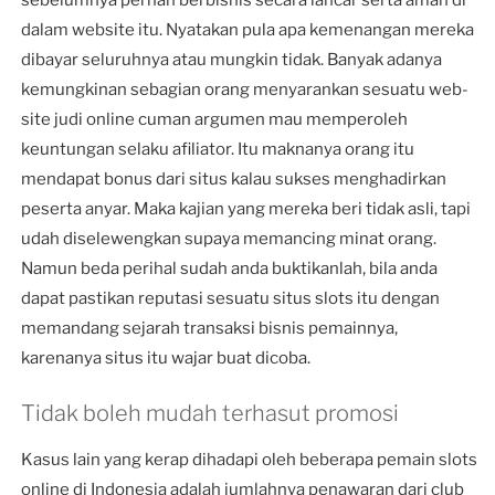
dalam website itu. Nyatakan pula apa kemenangan mereka
dibayar seluruhnya atau mungkin tidak. Banyak adanya
kemungkinan sebagian orang menyarankan sesuatu web-
site judi online cuman argumen mau memperoleh
keuntungan selaku afiliator. Itu maknanya orang itu
mendapat bonus dari situs kalau sukses menghadirkan
peserta anyar. Maka kajian yang mereka beri tidak asli, tapi
udah diselewengkan supaya memancing minat orang.
Namun beda perihal sudah anda buktikanlah, bila anda
dapat pastikan reputasi sesuatu situs slots itu dengan
memandang sejarah transaksi bisnis pemainnya,
karenanya situs itu wajar buat dicoba.
Tidak boleh mudah terhasut promosi
Kasus lain yang kerap dihadapi oleh beberapa pemain slots
online di Indonesia adalah jumlahnya penawaran dari club