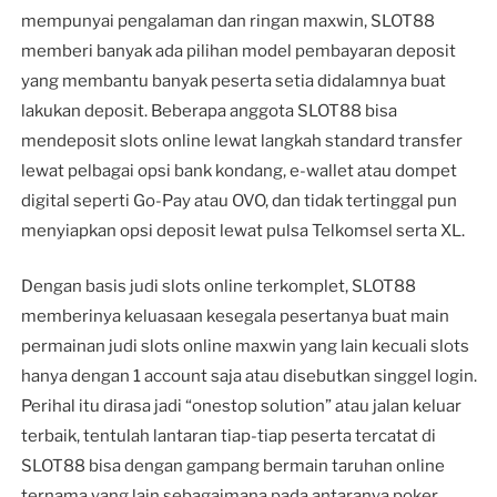
mempunyai pengalaman dan ringan maxwin, SLOT88
memberi banyak ada pilihan model pembayaran deposit
yang membantu banyak peserta setia didalamnya buat
lakukan deposit. Beberapa anggota SLOT88 bisa
mendeposit slots online lewat langkah standard transfer
lewat pelbagai opsi bank kondang, e-wallet atau dompet
digital seperti Go-Pay atau OVO, dan tidak tertinggal pun
menyiapkan opsi deposit lewat pulsa Telkomsel serta XL.
Dengan basis judi slots online terkomplet, SLOT88
memberinya keluasaan kesegala pesertanya buat main
permainan judi slots online maxwin yang lain kecuali slots
hanya dengan 1 account saja atau disebutkan singgel login.
Perihal itu dirasa jadi “onestop solution” atau jalan keluar
terbaik, tentulah lantaran tiap-tiap peserta tercatat di
SLOT88 bisa dengan gampang bermain taruhan online
ternama yang lain sebagaimana pada antaranya poker