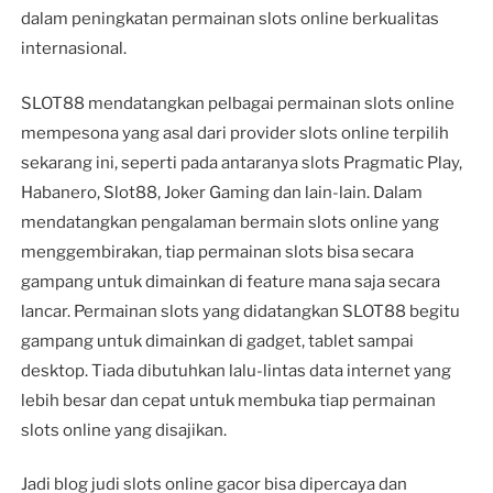
dalam peningkatan permainan slots online berkualitas
internasional.
SLOT88 mendatangkan pelbagai permainan slots online
mempesona yang asal dari provider slots online terpilih
sekarang ini, seperti pada antaranya slots Pragmatic Play,
Habanero, Slot88, Joker Gaming dan lain-lain. Dalam
mendatangkan pengalaman bermain slots online yang
menggembirakan, tiap permainan slots bisa secara
gampang untuk dimainkan di feature mana saja secara
lancar. Permainan slots yang didatangkan SLOT88 begitu
gampang untuk dimainkan di gadget, tablet sampai
desktop. Tiada dibutuhkan lalu-lintas data internet yang
lebih besar dan cepat untuk membuka tiap permainan
slots online yang disajikan.
Jadi blog judi slots online gacor bisa dipercaya dan