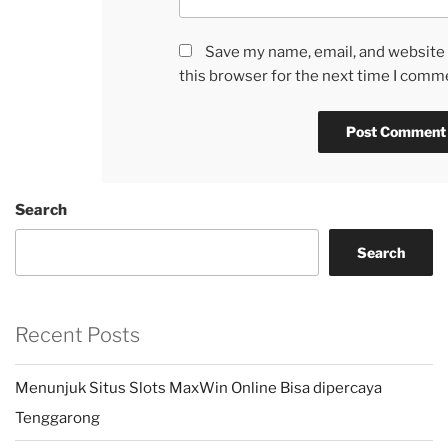
Save my name, email, and website 
this browser for the next time I comm
Search
Search
Recent Posts
Menunjuk Situs Slots MaxWin Online Bisa dipercaya
Tenggarong