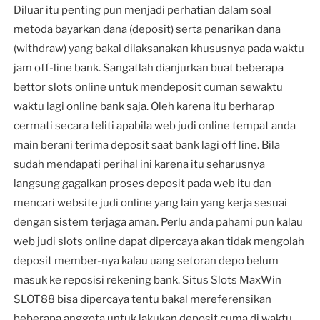
Diluar itu penting pun menjadi perhatian dalam soal
metoda bayarkan dana (deposit) serta penarikan dana
(withdraw) yang bakal dilaksanakan khususnya pada waktu
jam off-line bank. Sangatlah dianjurkan buat beberapa
bettor slots online untuk mendeposit cuman sewaktu
waktu lagi online bank saja. Oleh karena itu berharap
cermati secara teliti apabila web judi online tempat anda
main berani terima deposit saat bank lagi off line. Bila
sudah mendapati perihal ini karena itu seharusnya
langsung gagalkan proses deposit pada web itu dan
mencari website judi online yang lain yang kerja sesuai
dengan sistem terjaga aman. Perlu anda pahami pun kalau
web judi slots online dapat dipercaya akan tidak mengolah
deposit member-nya kalau uang setoran depo belum
masuk ke reposisi rekening bank. Situs Slots MaxWin
SLOT88 bisa dipercaya tentu bakal mereferensikan
beberapa anggota untuk lakukan deposit cuma di waktu