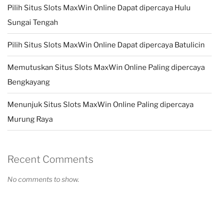
Pilih Situs Slots MaxWin Online Dapat dipercaya Hulu
Sungai Tengah
Pilih Situs Slots MaxWin Online Dapat dipercaya Batulicin
Memutuskan Situs Slots MaxWin Online Paling dipercaya
Bengkayang
Menunjuk Situs Slots MaxWin Online Paling dipercaya
Murung Raya
Recent Comments
No comments to show.