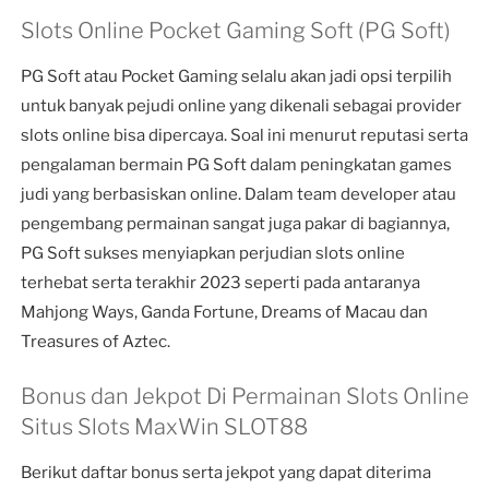
Slots Online Pocket Gaming Soft (PG Soft)
PG Soft atau Pocket Gaming selalu akan jadi opsi terpilih
untuk banyak pejudi online yang dikenali sebagai provider
slots online bisa dipercaya. Soal ini menurut reputasi serta
pengalaman bermain PG Soft dalam peningkatan games
judi yang berbasiskan online. Dalam team developer atau
pengembang permainan sangat juga pakar di bagiannya,
PG Soft sukses menyiapkan perjudian slots online
terhebat serta terakhir 2023 seperti pada antaranya
Mahjong Ways, Ganda Fortune, Dreams of Macau dan
Treasures of Aztec.
Bonus dan Jekpot Di Permainan Slots Online
Situs Slots MaxWin SLOT88
Berikut daftar bonus serta jekpot yang dapat diterima