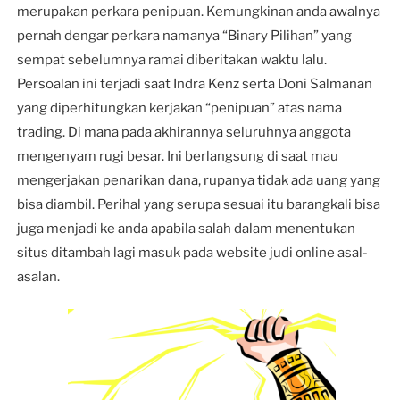
merupakan perkara penipuan. Kemungkinan anda awalnya
pernah dengar perkara namanya “Binary Pilihan” yang
sempat sebelumnya ramai diberitakan waktu lalu.
Persoalan ini terjadi saat Indra Kenz serta Doni Salmanan
yang diperhitungkan kerjakan “penipuan” atas nama
trading. Di mana pada akhirannya seluruhnya anggota
mengenyam rugi besar. Ini berlangsung di saat mau
mengerjakan penarikan dana, rupanya tidak ada uang yang
bisa diambil. Perihal yang serupa sesuai itu barangkali bisa
juga menjadi ke anda apabila salah dalam menentukan
situs ditambah lagi masuk pada website judi online asal-
asalan.