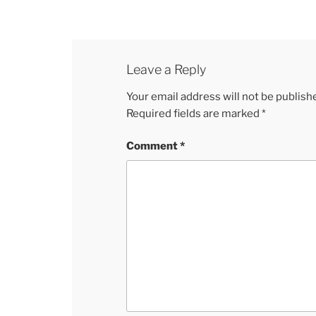
Leave a Reply
Your email address will not be publish
Required fields are marked
*
Comment
*