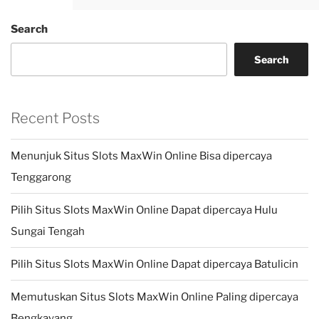
Search
Search
Recent Posts
Menunjuk Situs Slots MaxWin Online Bisa dipercaya
Tenggarong
Pilih Situs Slots MaxWin Online Dapat dipercaya Hulu
Sungai Tengah
Pilih Situs Slots MaxWin Online Dapat dipercaya Batulicin
Memutuskan Situs Slots MaxWin Online Paling dipercaya
Bengkayang