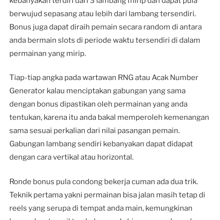
kebanyakan terdiri dari 3 lambang mirip dan dapat pula
berwujud sepasang atau lebih dari lambang tersendiri.
Bonus juga dapat diraih pemain secara random di antara
anda bermain slots di periode waktu tersendiri di dalam
permainan yang mirip.
Tiap-tiap angka pada wartawan RNG atau Acak Number
Generator kalau menciptakan gabungan yang sama
dengan bonus dipastikan oleh permainan yang anda
tentukan, karena itu anda bakal memperoleh kemenangan
sama sesuai perkalian dari nilai pasangan pemain.
Gabungan lambang sendiri kebanyakan dapat didapat
dengan cara vertikal atau horizontal.
Ronde bonus pula condong bekerja cuman ada dua trik.
Teknik pertama yakni permainan bisa jalan masih tetap di
reels yang serupa di tempat anda main, kemungkinan