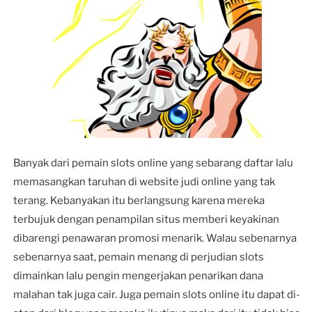
Banyak dari pemain slots online yang sebarang daftar lalu
memasangkan taruhan di website judi online yang tak
terang. Kebanyakan itu berlangsung karena mereka
terbujuk dengan penampilan situs memberi keyakinan
dibarengi penawaran promosi menarik. Walau sebenarnya
sebenarnya saat, pemain menang di perjudian slots
dimainkan lalu pengin mengerjakan penarikan dana
malahan tak juga cair. Juga pemain slots online itu dapat di-