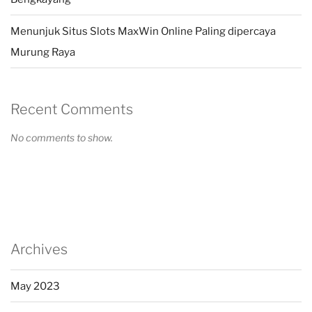
Menunjuk Situs Slots MaxWin Online Paling dipercaya
Murung Raya
Recent Comments
No comments to show.
Archives
May 2023