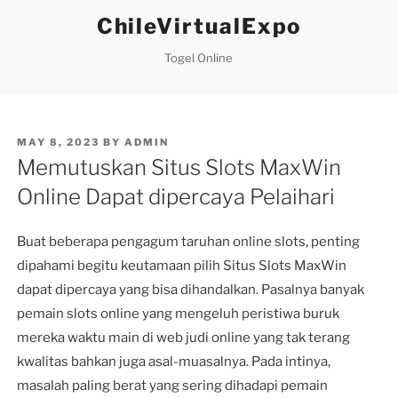
Skip
ChileVirtualExpo
to
content
Togel Online
POSTED
MAY 8, 2023
BY
ADMIN
ON
Memutuskan Situs Slots MaxWin
Online Dapat dipercaya Pelaihari
Buat beberapa pengagum taruhan online slots, penting
dipahami begitu keutamaan pilih Situs Slots MaxWin
dapat dipercaya yang bisa dihandalkan. Pasalnya banyak
pemain slots online yang mengeluh peristiwa buruk
mereka waktu main di web judi online yang tak terang
kwalitas bahkan juga asal-muasalnya. Pada intinya,
masalah paling berat yang sering dihadapi pemain