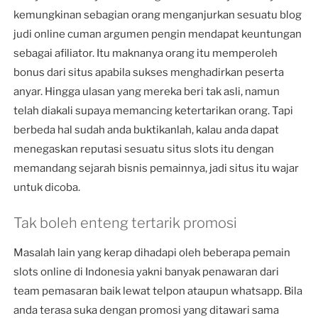
kemungkinan sebagian orang menganjurkan sesuatu blog
judi online cuman argumen pengin mendapat keuntungan
sebagai afiliator. Itu maknanya orang itu memperoleh
bonus dari situs apabila sukses menghadirkan peserta
anyar. Hingga ulasan yang mereka beri tak asli, namun
telah diakali supaya memancing ketertarikan orang. Tapi
berbeda hal sudah anda buktikanlah, kalau anda dapat
menegaskan reputasi sesuatu situs slots itu dengan
memandang sejarah bisnis pemainnya, jadi situs itu wajar
untuk dicoba.
Tak boleh enteng tertarik promosi
Masalah lain yang kerap dihadapi oleh beberapa pemain
slots online di Indonesia yakni banyak penawaran dari
team pemasaran baik lewat telpon ataupun whatsapp. Bila
anda terasa suka dengan promosi yang ditawari sama