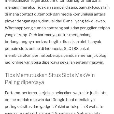
melaksanakan login account ditambah lagi ambil dana
menang mereka. Tidaklah sampai disana, banyak kasus lain
di mana contact digembok dari media komunikasi antara
player dengan agen, dimulai dari E-mail yang tak dijawab,
Whatsapp yang cuman contreng satu dan panggilan telpon
yang di-stop. Oleh karenanya, untuk menghalang
berlangsungnya perkara begitu dirasakan oleh banyak
pemain slots online di Indonesia, SLOT88 bakal
membicarakan perihal beberapa panduan menunjuk blog
judi online yang bisa dipercaya sekalian enteng maxwin.
Tips Memutuskan Situs Slots MaxWin
Paling dipercaya
Pertama-pertama, kerjakan pelacakan web-site judi slots
online mudah maxwin dari Google buat menilainya
peringkat situs dari gadget. Yakini untuk pilih 3 website
yang cuma ada di halaman 1 Google saja. Sebagai data,