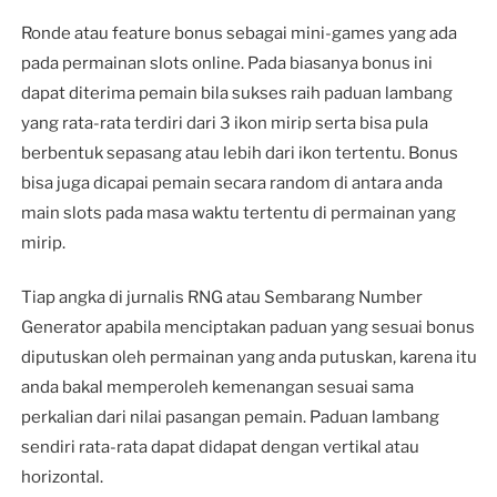
Ronde atau feature bonus sebagai mini-games yang ada
pada permainan slots online. Pada biasanya bonus ini
dapat diterima pemain bila sukses raih paduan lambang
yang rata-rata terdiri dari 3 ikon mirip serta bisa pula
berbentuk sepasang atau lebih dari ikon tertentu. Bonus
bisa juga dicapai pemain secara random di antara anda
main slots pada masa waktu tertentu di permainan yang
mirip.
Tiap angka di jurnalis RNG atau Sembarang Number
Generator apabila menciptakan paduan yang sesuai bonus
diputuskan oleh permainan yang anda putuskan, karena itu
anda bakal memperoleh kemenangan sesuai sama
perkalian dari nilai pasangan pemain. Paduan lambang
sendiri rata-rata dapat didapat dengan vertikal atau
horizontal.