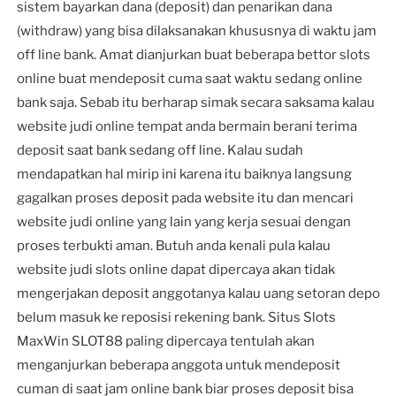
sistem bayarkan dana (deposit) dan penarikan dana
(withdraw) yang bisa dilaksanakan khususnya di waktu jam
off line bank. Amat dianjurkan buat beberapa bettor slots
online buat mendeposit cuma saat waktu sedang online
bank saja. Sebab itu berharap simak secara saksama kalau
website judi online tempat anda bermain berani terima
deposit saat bank sedang off line. Kalau sudah
mendapatkan hal mirip ini karena itu baiknya langsung
gagalkan proses deposit pada website itu dan mencari
website judi online yang lain yang kerja sesuai dengan
proses terbukti aman. Butuh anda kenali pula kalau
website judi slots online dapat dipercaya akan tidak
mengerjakan deposit anggotanya kalau uang setoran depo
belum masuk ke reposisi rekening bank. Situs Slots
MaxWin SLOT88 paling dipercaya tentulah akan
menganjurkan beberapa anggota untuk mendeposit
cuman di saat jam online bank biar proses deposit bisa