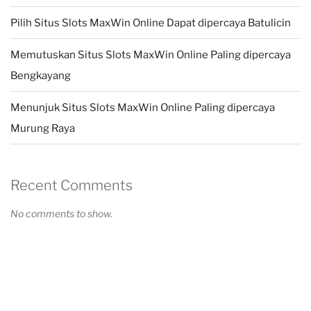
Pilih Situs Slots MaxWin Online Dapat dipercaya Batulicin
Memutuskan Situs Slots MaxWin Online Paling dipercaya
Bengkayang
Menunjuk Situs Slots MaxWin Online Paling dipercaya
Murung Raya
Recent Comments
No comments to show.