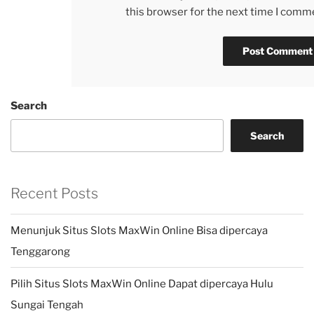
this browser for the next time I comm
Search
Search
Recent Posts
Menunjuk Situs Slots MaxWin Online Bisa dipercaya
Tenggarong
Pilih Situs Slots MaxWin Online Dapat dipercaya Hulu
Sungai Tengah