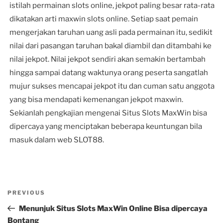
istilah permainan slots online, jekpot paling besar rata-rata
dikatakan arti maxwin slots online. Setiap saat pemain
mengerjakan taruhan uang asli pada permainan itu, sedikit
nilai dari pasangan taruhan bakal diambil dan ditambahi ke
nilai jekpot. Nilai jekpot sendiri akan semakin bertambah
hingga sampai datang waktunya orang peserta sangatlah
mujur sukses mencapai jekpot itu dan cuman satu anggota
yang bisa mendapati kemenangan jekpot maxwin.
Sekianlah pengkajian mengenai Situs Slots MaxWin bisa
dipercaya yang menciptakan beberapa keuntungan bila
masuk dalam web SLOT88.
Post
Previous
PREVIOUS
navigation
Post
Menunjuk Situs Slots MaxWin Online Bisa dipercaya
Bontang