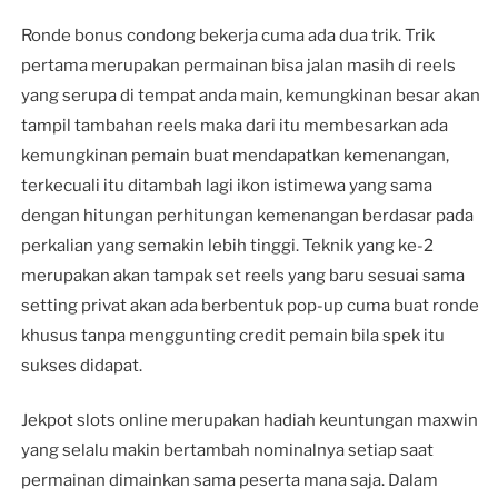
Ronde bonus condong bekerja cuma ada dua trik. Trik
pertama merupakan permainan bisa jalan masih di reels
yang serupa di tempat anda main, kemungkinan besar akan
tampil tambahan reels maka dari itu membesarkan ada
kemungkinan pemain buat mendapatkan kemenangan,
terkecuali itu ditambah lagi ikon istimewa yang sama
dengan hitungan perhitungan kemenangan berdasar pada
perkalian yang semakin lebih tinggi. Teknik yang ke-2
merupakan akan tampak set reels yang baru sesuai sama
setting privat akan ada berbentuk pop-up cuma buat ronde
khusus tanpa menggunting credit pemain bila spek itu
sukses didapat.
Jekpot slots online merupakan hadiah keuntungan maxwin
yang selalu makin bertambah nominalnya setiap saat
permainan dimainkan sama peserta mana saja. Dalam