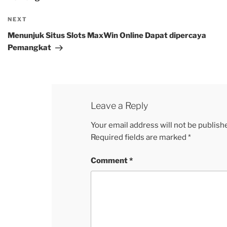
Next
NEXT
Post
Menunjuk Situs Slots MaxWin Online Dapat dipercaya
Pemangkat
Leave a Reply
Your email address will not be publish
Required fields are marked
*
Comment
*