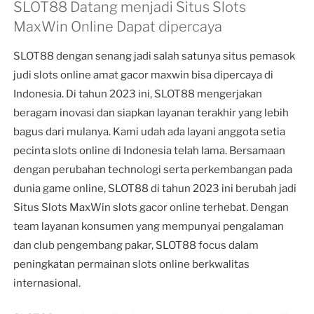
SLOT88 Datang menjadi Situs Slots
MaxWin Online Dapat dipercaya
SLOT88 dengan senang jadi salah satunya situs pemasok
judi slots online amat gacor maxwin bisa dipercaya di
Indonesia. Di tahun 2023 ini, SLOT88 mengerjakan
beragam inovasi dan siapkan layanan terakhir yang lebih
bagus dari mulanya. Kami udah ada layani anggota setia
pecinta slots online di Indonesia telah lama. Bersamaan
dengan perubahan technologi serta perkembangan pada
dunia game online, SLOT88 di tahun 2023 ini berubah jadi
Situs Slots MaxWin slots gacor online terhebat. Dengan
team layanan konsumen yang mempunyai pengalaman
dan club pengembang pakar, SLOT88 focus dalam
peningkatan permainan slots online berkwalitas
internasional.