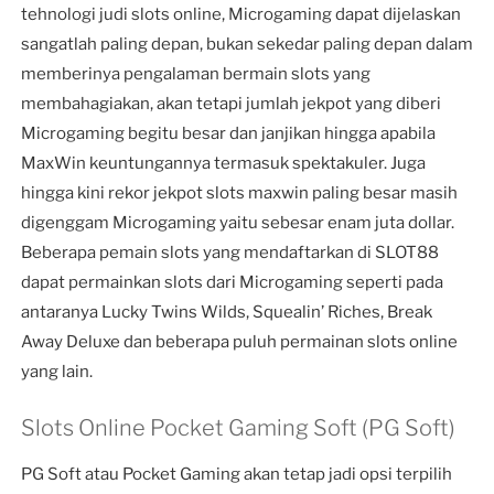
tehnologi judi slots online, Microgaming dapat dijelaskan
sangatlah paling depan, bukan sekedar paling depan dalam
memberinya pengalaman bermain slots yang
membahagiakan, akan tetapi jumlah jekpot yang diberi
Microgaming begitu besar dan janjikan hingga apabila
MaxWin keuntungannya termasuk spektakuler. Juga
hingga kini rekor jekpot slots maxwin paling besar masih
digenggam Microgaming yaitu sebesar enam juta dollar.
Beberapa pemain slots yang mendaftarkan di SLOT88
dapat permainkan slots dari Microgaming seperti pada
antaranya Lucky Twins Wilds, Squealin’ Riches, Break
Away Deluxe dan beberapa puluh permainan slots online
yang lain.
Slots Online Pocket Gaming Soft (PG Soft)
PG Soft atau Pocket Gaming akan tetap jadi opsi terpilih