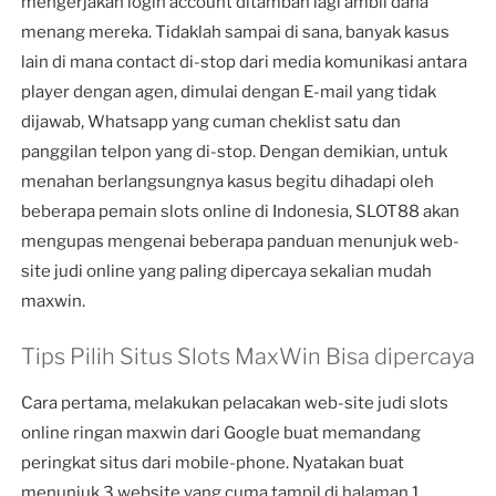
mengerjakan login account ditambah lagi ambil dana
menang mereka. Tidaklah sampai di sana, banyak kasus
lain di mana contact di-stop dari media komunikasi antara
player dengan agen, dimulai dengan E-mail yang tidak
dijawab, Whatsapp yang cuman cheklist satu dan
panggilan telpon yang di-stop. Dengan demikian, untuk
menahan berlangsungnya kasus begitu dihadapi oleh
beberapa pemain slots online di Indonesia, SLOT88 akan
mengupas mengenai beberapa panduan menunjuk web-
site judi online yang paling dipercaya sekalian mudah
maxwin.
Tips Pilih Situs Slots MaxWin Bisa dipercaya
Cara pertama, melakukan pelacakan web-site judi slots
online ringan maxwin dari Google buat memandang
peringkat situs dari mobile-phone. Nyatakan buat
menunjuk 3 website yang cuma tampil di halaman 1