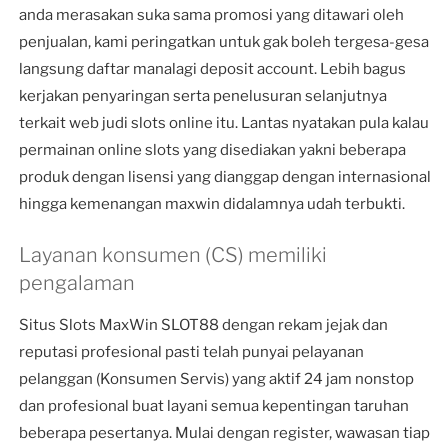
anda merasakan suka sama promosi yang ditawari oleh
penjualan, kami peringatkan untuk gak boleh tergesa-gesa
langsung daftar manalagi deposit account. Lebih bagus
kerjakan penyaringan serta penelusuran selanjutnya
terkait web judi slots online itu. Lantas nyatakan pula kalau
permainan online slots yang disediakan yakni beberapa
produk dengan lisensi yang dianggap dengan internasional
hingga kemenangan maxwin didalamnya udah terbukti.
Layanan konsumen (CS) memiliki
pengalaman
Situs Slots MaxWin SLOT88 dengan rekam jejak dan
reputasi profesional pasti telah punyai pelayanan
pelanggan (Konsumen Servis) yang aktif 24 jam nonstop
dan profesional buat layani semua kepentingan taruhan
beberapa pesertanya. Mulai dengan register, wawasan tiap