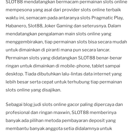
SLOT88 mendatangkan bermacam permainan slots online
mempesona yang asal dari provider slots online terbaik
waktu ini, semacam pada antaranya slots Pragmatic Play,
Habanero, Slot88, Joker Gaming dan seterusnya. Dalam
mendatangkan pengalaman main slots online yang
menggembirakan, tiap permainan slots bisa secara mudah
untuk dimainkan di piranti mana pun secara lancar.
Permainan slots yang didatangkan SLOT88 benar-benar
ringan untuk dimainkan di mobile-phone, tablet sampai
desktop. Tiada dibutuhkan lalu-lintas data internet yang
lebih besar serta cepat untuk terhubung tiap permainan
slots online yang disajikan.
Sebagai blog judi slots online gacor paling dipercaya dan
profesional dan ringan maxwin, SLOT88 memberinya
banyak ada pilihan metoda pembayaran deposit yang
membantu banyak anggota setia didalamnya untuk