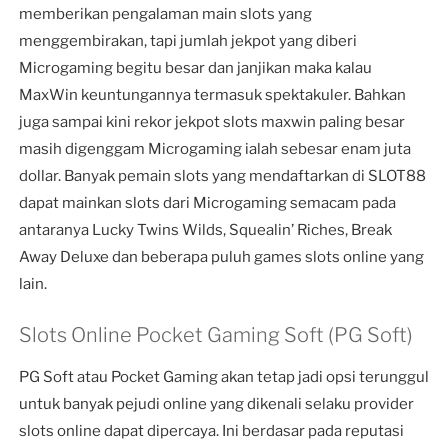
memberikan pengalaman main slots yang
menggembirakan, tapi jumlah jekpot yang diberi
Microgaming begitu besar dan janjikan maka kalau
MaxWin keuntungannya termasuk spektakuler. Bahkan
juga sampai kini rekor jekpot slots maxwin paling besar
masih digenggam Microgaming ialah sebesar enam juta
dollar. Banyak pemain slots yang mendaftarkan di SLOT88
dapat mainkan slots dari Microgaming semacam pada
antaranya Lucky Twins Wilds, Squealin’ Riches, Break
Away Deluxe dan beberapa puluh games slots online yang
lain.
Slots Online Pocket Gaming Soft (PG Soft)
PG Soft atau Pocket Gaming akan tetap jadi opsi terunggul
untuk banyak pejudi online yang dikenali selaku provider
slots online dapat dipercaya. Ini berdasar pada reputasi