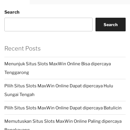
Search
Search
Recent Posts
Menunjuk Situs Slots MaxWin Online Bisa dipercaya
Tenggarong
Pilih Situs Slots MaxWin Online Dapat dipercaya Hulu
Sungai Tengah
Pilih Situs Slots MaxWin Online Dapat dipercaya Batulicin
Memutuskan Situs Slots MaxWin Online Paling dipercaya
Bengkayang