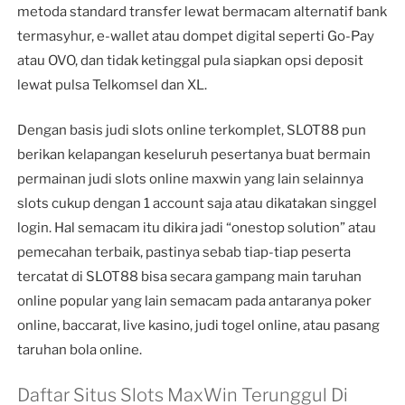
metoda standard transfer lewat bermacam alternatif bank
termasyhur, e-wallet atau dompet digital seperti Go-Pay
atau OVO, dan tidak ketinggal pula siapkan opsi deposit
lewat pulsa Telkomsel dan XL.
Dengan basis judi slots online terkomplet, SLOT88 pun
berikan kelapangan keseluruh pesertanya buat bermain
permainan judi slots online maxwin yang lain selainnya
slots cukup dengan 1 account saja atau dikatakan singgel
login. Hal semacam itu dikira jadi “onestop solution” atau
pemecahan terbaik, pastinya sebab tiap-tiap peserta
tercatat di SLOT88 bisa secara gampang main taruhan
online popular yang lain semacam pada antaranya poker
online, baccarat, live kasino, judi togel online, atau pasang
taruhan bola online.
Daftar Situs Slots MaxWin Terunggul Di