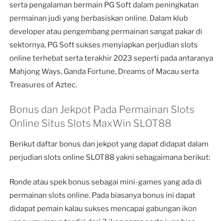
serta pengalaman bermain PG Soft dalam peningkatan
permainan judi yang berbasiskan online. Dalam klub
developer atau pengembang permainan sangat pakar di
sektornya, PG Soft sukses menyiapkan perjudian slots
online terhebat serta terakhir 2023 seperti pada antaranya
Mahjong Ways, Ganda Fortune, Dreams of Macau serta
Treasures of Aztec.
Bonus dan Jekpot Pada Permainan Slots
Online Situs Slots MaxWin SLOT88
Berikut daftar bonus dan jekpot yang dapat didapat dalam
perjudian slots online SLOT88 yakni sebagaimana berikut:
Ronde atau spek bonus sebagai mini-games yang ada di
permainan slots online. Pada biasanya bonus ini dapat
didapat pemain kalau sukses mencapai gabungan ikon