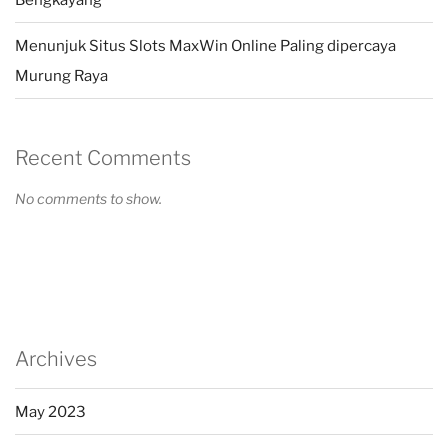
Menunjuk Situs Slots MaxWin Online Paling dipercaya
Murung Raya
Recent Comments
No comments to show.
Archives
May 2023