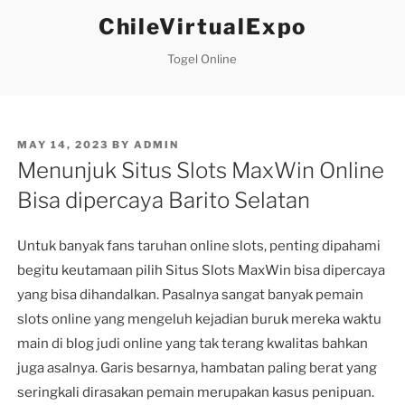
Skip
ChileVirtualExpo
to
content
Togel Online
POSTED
MAY 14, 2023
BY
ADMIN
ON
Menunjuk Situs Slots MaxWin Online
Bisa dipercaya Barito Selatan
Untuk banyak fans taruhan online slots, penting dipahami
begitu keutamaan pilih Situs Slots MaxWin bisa dipercaya
yang bisa dihandalkan. Pasalnya sangat banyak pemain
slots online yang mengeluh kejadian buruk mereka waktu
main di blog judi online yang tak terang kwalitas bahkan
juga asalnya. Garis besarnya, hambatan paling berat yang
seringkali dirasakan pemain merupakan kasus penipuan.