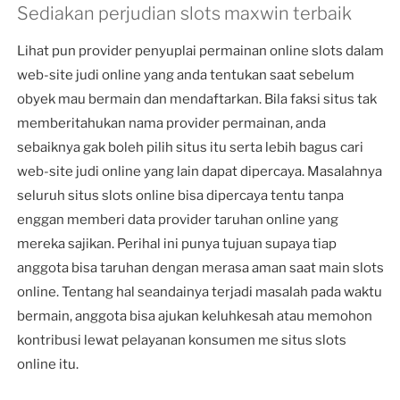
Sediakan perjudian slots maxwin terbaik
Lihat pun provider penyuplai permainan online slots dalam
web-site judi online yang anda tentukan saat sebelum
obyek mau bermain dan mendaftarkan. Bila faksi situs tak
memberitahukan nama provider permainan, anda
sebaiknya gak boleh pilih situs itu serta lebih bagus cari
web-site judi online yang lain dapat dipercaya. Masalahnya
seluruh situs slots online bisa dipercaya tentu tanpa
enggan memberi data provider taruhan online yang
mereka sajikan. Perihal ini punya tujuan supaya tiap
anggota bisa taruhan dengan merasa aman saat main slots
online. Tentang hal seandainya terjadi masalah pada waktu
bermain, anggota bisa ajukan keluhkesah atau memohon
kontribusi lewat pelayanan konsumen me situs slots
online itu.