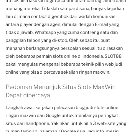
itu tak bisa lakukan login account ditambah lagi ambil dana
menang mereka. Tidaklah sampai disana, banyak kejadian
lain di mana contact digembok dari wadah komunikasi
antara player dengan agen, dimulai dengan E-mail yang
tidak dijawab, Whatsapp yang cuma contreng satu dan
panggilan telpon yang di-stop. Oleh sebab itu, buat
menahan berlangsungnya persoalan sesuai itu dirasakan
oleh beberapa pemain slots online di Indonesia, SLOT88
bakal mengulas mengenai beberapa teknik pilih web judi
online yang bisa dipercaya sekalian ringan maxwin.
Pedoman Menunjuk Situs Slots MaxWin
Dapat dipercaya
Langkah awal, kerjakan pelacakan blog judi slots online
ringan maxwin dari Google untuk menilainya peringkat
situs dari handphone. Yakinkan untuk pilih 3 web-site yang
cuman tampil di halaman 1 Google saja. Jadi info, mesin