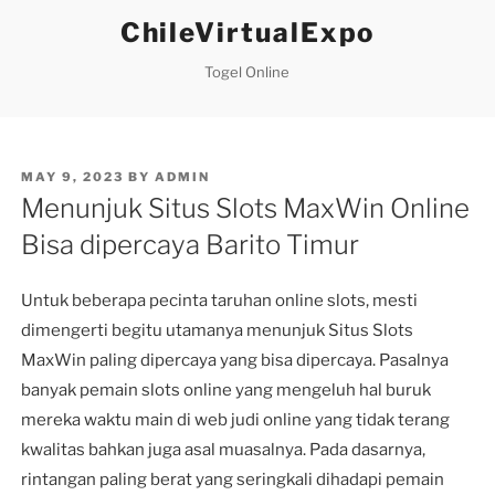
Skip
ChileVirtualExpo
to
content
Togel Online
POSTED
MAY 9, 2023
BY
ADMIN
ON
Menunjuk Situs Slots MaxWin Online
Bisa dipercaya Barito Timur
Untuk beberapa pecinta taruhan online slots, mesti
dimengerti begitu utamanya menunjuk Situs Slots
MaxWin paling dipercaya yang bisa dipercaya. Pasalnya
banyak pemain slots online yang mengeluh hal buruk
mereka waktu main di web judi online yang tidak terang
kwalitas bahkan juga asal muasalnya. Pada dasarnya,
rintangan paling berat yang seringkali dihadapi pemain