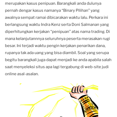
merupakan kasus penipuan. Barangkali anda dulunya
pernah dengar kasus namanya “Binary Pilihan” yang
awalnya sempat ramai dibicarakan waktu lalu. Perkara ini
berlangsung waktu Indra Kenz serta Doni Salmanan yang
diperhitungkan kerjakan “penipuan” atas nama trading. Di
mana kelanjutannnya seluruhnya peserta merasakan rugi
besar. Ini terjadi waktu pengin kerjakan penarikan dana,
rupanya tak ada uang yang bisa diambil. Soal yang serupa
begitu barangkali juga dapat menjadi ke anda apabila salah
saat menyeleksi situs apa lagi tergabung di web-site judi
online asal-asalan.