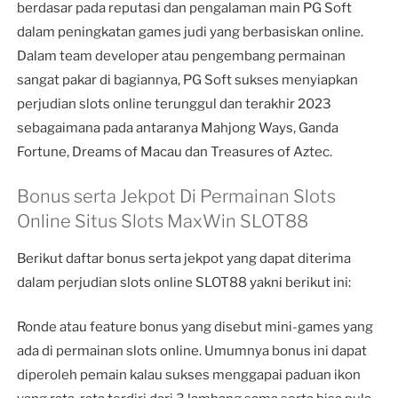
berdasar pada reputasi dan pengalaman main PG Soft
dalam peningkatan games judi yang berbasiskan online.
Dalam team developer atau pengembang permainan
sangat pakar di bagiannya, PG Soft sukses menyiapkan
perjudian slots online terunggul dan terakhir 2023
sebagaimana pada antaranya Mahjong Ways, Ganda
Fortune, Dreams of Macau dan Treasures of Aztec.
Bonus serta Jekpot Di Permainan Slots
Online Situs Slots MaxWin SLOT88
Berikut daftar bonus serta jekpot yang dapat diterima
dalam perjudian slots online SLOT88 yakni berikut ini:
Ronde atau feature bonus yang disebut mini-games yang
ada di permainan slots online. Umumnya bonus ini dapat
diperoleh pemain kalau sukses menggapai paduan ikon