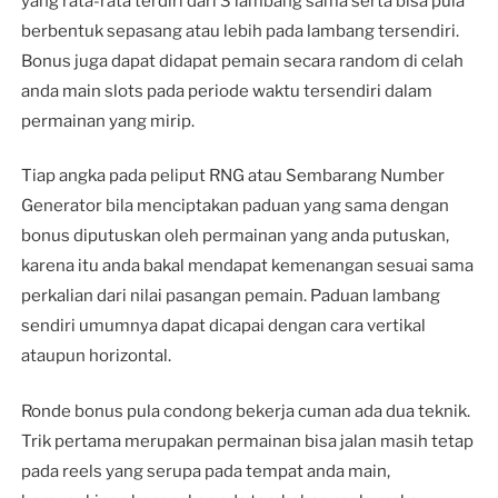
yang rata-rata terdiri dari 3 lambang sama serta bisa pula
berbentuk sepasang atau lebih pada lambang tersendiri.
Bonus juga dapat didapat pemain secara random di celah
anda main slots pada periode waktu tersendiri dalam
permainan yang mirip.
Tiap angka pada peliput RNG atau Sembarang Number
Generator bila menciptakan paduan yang sama dengan
bonus diputuskan oleh permainan yang anda putuskan,
karena itu anda bakal mendapat kemenangan sesuai sama
perkalian dari nilai pasangan pemain. Paduan lambang
sendiri umumnya dapat dicapai dengan cara vertikal
ataupun horizontal.
Ronde bonus pula condong bekerja cuman ada dua teknik.
Trik pertama merupakan permainan bisa jalan masih tetap
pada reels yang serupa pada tempat anda main,