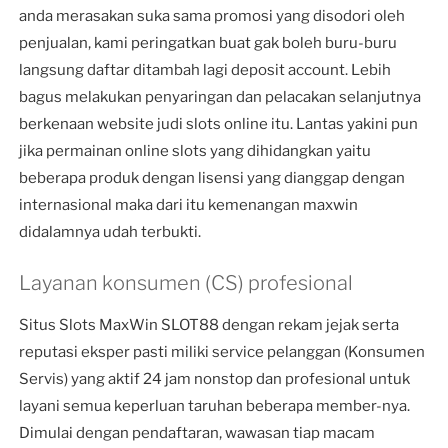
anda merasakan suka sama promosi yang disodori oleh
penjualan, kami peringatkan buat gak boleh buru-buru
langsung daftar ditambah lagi deposit account. Lebih
bagus melakukan penyaringan dan pelacakan selanjutnya
berkenaan website judi slots online itu. Lantas yakini pun
jika permainan online slots yang dihidangkan yaitu
beberapa produk dengan lisensi yang dianggap dengan
internasional maka dari itu kemenangan maxwin
didalamnya udah terbukti.
Layanan konsumen (CS) profesional
Situs Slots MaxWin SLOT88 dengan rekam jejak serta
reputasi eksper pasti miliki service pelanggan (Konsumen
Servis) yang aktif 24 jam nonstop dan profesional untuk
layani semua keperluan taruhan beberapa member-nya.
Dimulai dengan pendaftaran, wawasan tiap macam