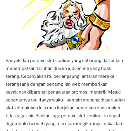
Banyak dari pemain slots online yang sebarang daftar lalu
menempatkan taruhan di web judi online yang tidak
terang. Kebanyakan itu berlangsung lantaran mereka
terangsang dengan penampilan web memberikan
keyakinan dibarengi penawaran promosi menarik. Meski
sebenarnya realitanya waktu, pemain menang di perjudian
slots dimainkan lalu mau kerjakan penarikan dana malah
tidak juga cair. Bahkan juga pemain slots online itu dapat
digembok dari web yang mereka mengikutinya maka dari