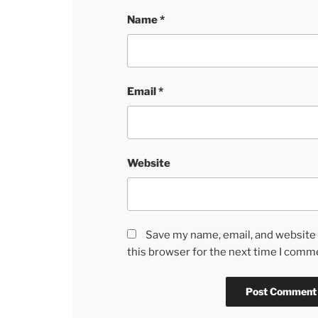
Name
*
Email
*
Website
Save my name, email, and website 
this browser for the next time I comm