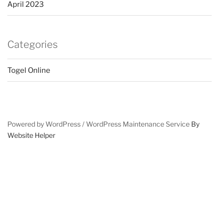
April 2023
Categories
Togel Online
Powered by WordPress /
WordPress Maintenance Service
By
Website Helper