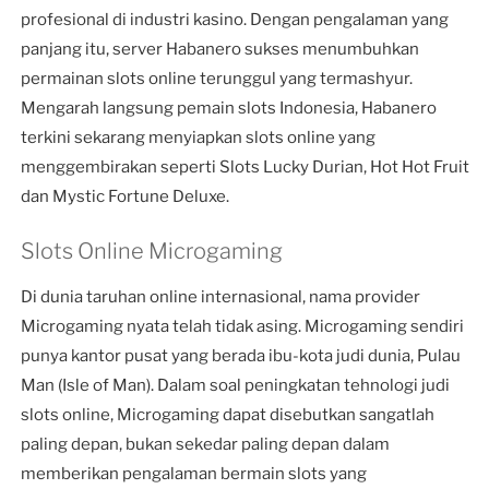
profesional di industri kasino. Dengan pengalaman yang
panjang itu, server Habanero sukses menumbuhkan
permainan slots online terunggul yang termashyur.
Mengarah langsung pemain slots Indonesia, Habanero
terkini sekarang menyiapkan slots online yang
menggembirakan seperti Slots Lucky Durian, Hot Hot Fruit
dan Mystic Fortune Deluxe.
Slots Online Microgaming
Di dunia taruhan online internasional, nama provider
Microgaming nyata telah tidak asing. Microgaming sendiri
punya kantor pusat yang berada ibu-kota judi dunia, Pulau
Man (Isle of Man). Dalam soal peningkatan tehnologi judi
slots online, Microgaming dapat disebutkan sangatlah
paling depan, bukan sekedar paling depan dalam
memberikan pengalaman bermain slots yang