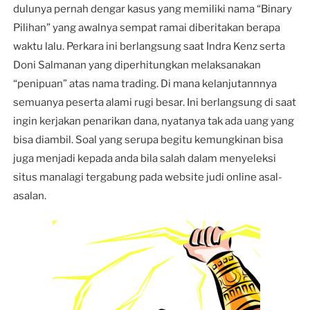
dulunya pernah dengar kasus yang memiliki nama “Binary
Pilihan” yang awalnya sempat ramai diberitakan berapa
waktu lalu. Perkara ini berlangsung saat Indra Kenz serta
Doni Salmanan yang diperhitungkan melaksanakan
“penipuan” atas nama trading. Di mana kelanjutannnya
semuanya peserta alami rugi besar. Ini berlangsung di saat
ingin kerjakan penarikan dana, nyatanya tak ada uang yang
bisa diambil. Soal yang serupa begitu kemungkinan bisa
juga menjadi kepada anda bila salah dalam menyeleksi
situs manalagi tergabung pada website judi online asal-
asalan.