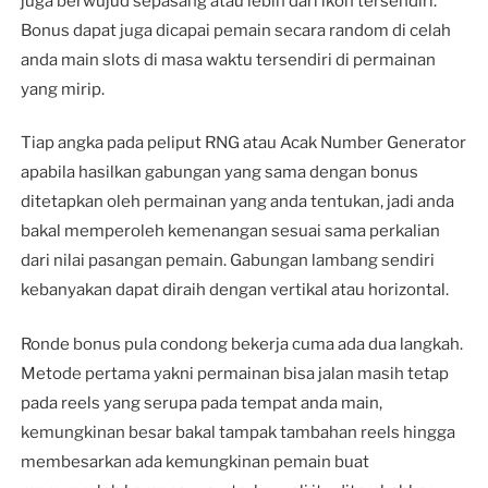
juga berwujud sepasang atau lebih dari ikon tersendiri.
Bonus dapat juga dicapai pemain secara random di celah
anda main slots di masa waktu tersendiri di permainan
yang mirip.
Tiap angka pada peliput RNG atau Acak Number Generator
apabila hasilkan gabungan yang sama dengan bonus
ditetapkan oleh permainan yang anda tentukan, jadi anda
bakal memperoleh kemenangan sesuai sama perkalian
dari nilai pasangan pemain. Gabungan lambang sendiri
kebanyakan dapat diraih dengan vertikal atau horizontal.
Ronde bonus pula condong bekerja cuma ada dua langkah.
Metode pertama yakni permainan bisa jalan masih tetap
pada reels yang serupa pada tempat anda main,
kemungkinan besar bakal tampak tambahan reels hingga
membesarkan ada kemungkinan pemain buat