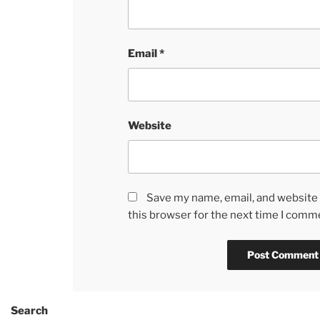
Email
*
Website
Save my name, email, and website 
this browser for the next time I comm
Search