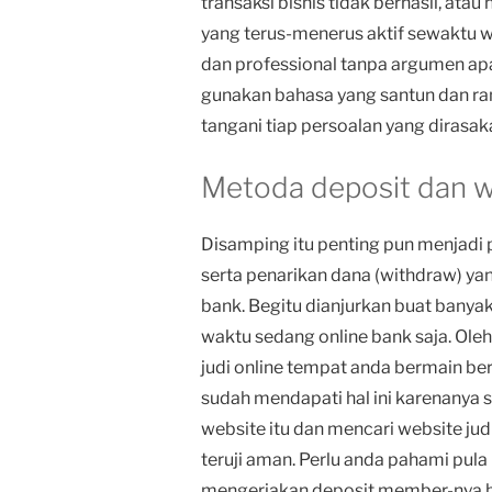
transaksi bisnis tidak berhasil, ata
yang terus-menerus aktif sewaktu w
dan professional tanpa argumen ap
gunakan bahasa yang santun dan ram
tangani tiap persoalan yang dirasa
Metoda deposit dan 
Disamping itu penting pun menjadi 
serta penarikan dana (withdraw) yang
bank. Begitu dianjurkan buat banya
waktu sedang online bank saja. Oleh
judi online tempat anda bermain bera
sudah mendapati hal ini karenanya 
website itu dan mencari website judi
teruji aman. Perlu anda pahami pula 
mengerjakan deposit member-nya bi