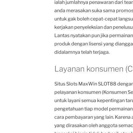
ialah jumlahnya penawaran dari tea
anda merasakan suka sama promosi 
untuk gak boleh cepat-cepat langsu
kerjakan penyeleksian dan penelusuran
Lantas nyatakan pun jika permaina
produk dengan lisensi yang diang
didalamnya telah terjaga.
Layanan konsumen (C
Situs Slots MaxWin SLOT88 dengan r
pelayanan konsumen (Konsumen Serv
untuk layani semua kepentingan tar
pengetahuan tiap model permainan,
cara pembayaran yang lain. Karena 
yang dirasakan oleh anggota semaca