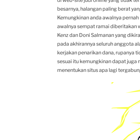
di web-site judi online yang tidak t
besarnya, halangan paling berat yan
Kemungkinan anda awalnya pernah d
awalnya sempat ramai diberitakan wak
Kenz dan Doni Salmanan yang dikira
pada akhirannya seluruh anggota ala
kerjakan penarikan dana, rupanya ti
sesuai itu kemungkinan dapat juga 
menentukan situs apa lagi tergabung