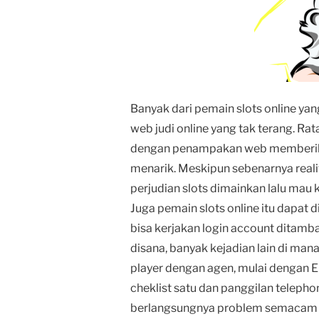
Banyak dari pemain slots online ya
web judi online yang tak terang. Ra
dengan penampakan web memberika
menarik. Meskipun sebenarnya rea
perjudian slots dimainkan lalu mau 
Juga pemain slots online itu dapat 
bisa kerjakan login account ditamb
disana, banyak kejadian lain di man
player dengan agen, mulai dengan 
cheklist satu dan panggilan telepho
berlangsungnya problem semacam itu