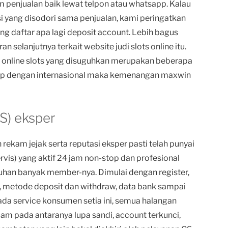
m penjualan baik lewat telpon atau whatsapp. Kalau
yang disodori sama penjualan, kami peringatkan
ng daftar apa lagi deposit account. Lebih bagus
 selanjutnya terkait website judi slots online itu.
n online slots yang disuguhkan merupakan beberapa
gap dengan internasional maka kemenangan maxwin
S) eksper
ekam jejak serta reputasi eksper pasti telah punyai
is) yang aktif 24 jam non-stop dan profesional
uhan banyak member-nya. Dimulai dengan register,
 metode deposit dan withdraw, data bank sampai
ada service konsumen setia ini, semua halangan
m pada antaranya lupa sandi, account terkunci,