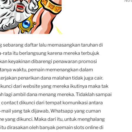
No 
ng sebarang daftar lalu memasangkan taruhan di
ta-rata itu berlangsung karena mereka terbujuk
n keyakinan dibarengi penawaran promosi
litanya waktu, pemain memenangkan dalam
kerjakan penarikan dana malahan tidak juga cair.
dikunci dari website yang mereka ikutinya maka tak
ah lagi ambil dana menang mereka. Tidaklah sampai
a contact dikunci dari tempat komunikasi antara
E-mail yang tak dijawab, Whatsapp yang cuman
ne yang dikunci. Maka dari itu, untuk menghalang
 dirasakan oleh banyak pemain slots online di