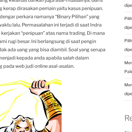
erang kwalitas bahkan juga asal-muasalnya. Garis
dip
g kerap dirasakan pemain yaitu kasus penipuan.
engar perkara namanya “Binary Pilihan” yang
Pil
tu lalu. Permasalahan ini terjadi di saat Indra
dip
 kerjakan “penipuan” atas nama trading. Di mana
Pil
mi rugi besar. Ini berlangsung di saat pengin
dip
dak ada uang yang bisa diambil. Soal yang serupa
menjadi kepada anda apabila salah dalam
Mem
 pada web judi online asal-asalan.
Pal
Men
dip
R