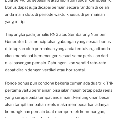
pula berwujud sepasang atau lebih dari pada ikon spesifik.
Bonus dapat juga dicapai pemain secara random di celah
anda main slots di periode waktu khusus di permainan
yang mirip.
Tiap angka pada jurnalis RNG atau Sembarang Number
Generator bila menciptakan gabungan yang sesuai bonus
ditetapkan oleh permainan yang anda tentukan, jadi anda
akan mendapat kemenangan sesuai sama perkalian dari
nilai pasangan pemain. Gabungan ikon sendiri rata-rata
dapat diraih dengan vertikal atau horizontal.
Ronde bonus pun condong bekerja cuman ada dua trik. Trik
pertama yaitu permainan bisa jalan masih tetap pada reels
yang serupa pada tempat anda main, kemungkinan besar
akan tampil tambahan reels maka membesarkan adanya
kemungkinan pemain buat memperoleh kemenangan,