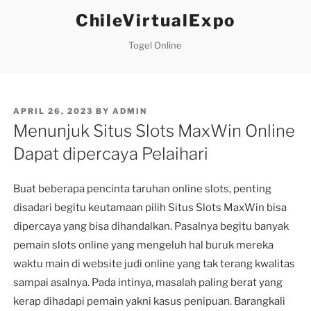
Skip
ChileVirtualExpo
to
content
Togel Online
POSTED
APRIL 26, 2023
BY
ADMIN
ON
Menunjuk Situs Slots MaxWin Online
Dapat dipercaya Pelaihari
Buat beberapa pencinta taruhan online slots, penting
disadari begitu keutamaan pilih Situs Slots MaxWin bisa
dipercaya yang bisa dihandalkan. Pasalnya begitu banyak
pemain slots online yang mengeluh hal buruk mereka
waktu main di website judi online yang tak terang kwalitas
sampai asalnya. Pada intinya, masalah paling berat yang
kerap dihadapi pemain yakni kasus penipuan. Barangkali