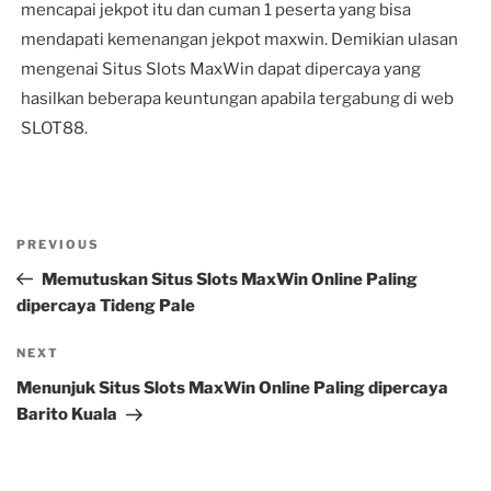
mencapai jekpot itu dan cuman 1 peserta yang bisa
mendapati kemenangan jekpot maxwin. Demikian ulasan
mengenai Situs Slots MaxWin dapat dipercaya yang
hasilkan beberapa keuntungan apabila tergabung di web
SLOT88.
Post
Previous
PREVIOUS
navigation
Post
Memutuskan Situs Slots MaxWin Online Paling
dipercaya Tideng Pale
Next
NEXT
Post
Menunjuk Situs Slots MaxWin Online Paling dipercaya
Barito Kuala