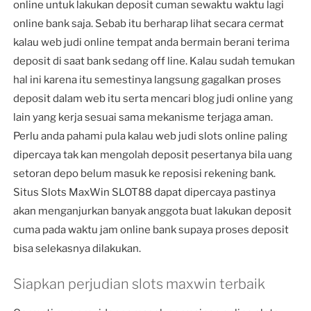
online untuk lakukan deposit cuman sewaktu waktu lagi
online bank saja. Sebab itu berharap lihat secara cermat
kalau web judi online tempat anda bermain berani terima
deposit di saat bank sedang off line. Kalau sudah temukan
hal ini karena itu semestinya langsung gagalkan proses
deposit dalam web itu serta mencari blog judi online yang
lain yang kerja sesuai sama mekanisme terjaga aman.
Perlu anda pahami pula kalau web judi slots online paling
dipercaya tak kan mengolah deposit pesertanya bila uang
setoran depo belum masuk ke reposisi rekening bank.
Situs Slots MaxWin SLOT88 dapat dipercaya pastinya
akan menganjurkan banyak anggota buat lakukan deposit
cuma pada waktu jam online bank supaya proses deposit
bisa selekasnya dilakukan.
Siapkan perjudian slots maxwin terbaik