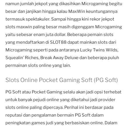
namun jumlah jekpot yang dikasihkan Microgaming begitu
besar dan janjikan hingga kalau MaxWin keuntungannya
termasuk spektakuler. Sampai hingga kini rekor jekpot
slots maxwin paling besar masih digenggam Microgaming
yaitu sebesar enam juta dollar. Beberapa pemain slots
yang mendaftarkan di SLOT88 dapat mainkan slots dari
Microgaming seperti pada antaranya Lucky Twins Wilds,
Squealin’ Riches, Break Away Deluxe dan beberapa puluh
permainan slots online yang lain.
Slots Online Pocket Gaming Soft (PG Soft)
PG Soft atau Pocket Gaming selalu akan jadi opsi terhebat
untuk banyak pejudi online yang diketahui jadi provider
slots online paling dipercaya. Perihal ini berdasar pada
reputasi dan pengalaman bermain PG Soft dalam
peningkatan games judi yang berbasiskan online. Dalam