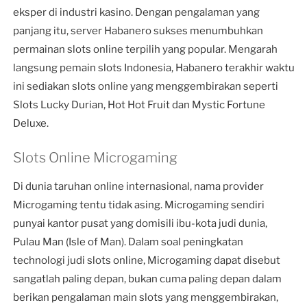
eksper di industri kasino. Dengan pengalaman yang
panjang itu, server Habanero sukses menumbuhkan
permainan slots online terpilih yang popular. Mengarah
langsung pemain slots Indonesia, Habanero terakhir waktu
ini sediakan slots online yang menggembirakan seperti
Slots Lucky Durian, Hot Hot Fruit dan Mystic Fortune
Deluxe.
Slots Online Microgaming
Di dunia taruhan online internasional, nama provider
Microgaming tentu tidak asing. Microgaming sendiri
punyai kantor pusat yang domisili ibu-kota judi dunia,
Pulau Man (Isle of Man). Dalam soal peningkatan
technologi judi slots online, Microgaming dapat disebut
sangatlah paling depan, bukan cuma paling depan dalam
berikan pengalaman main slots yang menggembirakan,