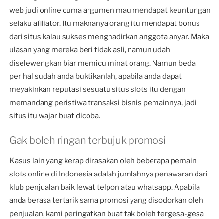
web judi online cuma argumen mau mendapat keuntungan
selaku afiliator. Itu maknanya orang itu mendapat bonus
dari situs kalau sukses menghadirkan anggota anyar. Maka
ulasan yang mereka beri tidak asli, namun udah
diselewengkan biar memicu minat orang. Namun beda
perihal sudah anda buktikanlah, apabila anda dapat
meyakinkan reputasi sesuatu situs slots itu dengan
memandang peristiwa transaksi bisnis pemainnya, jadi
situs itu wajar buat dicoba.
Gak boleh ringan terbujuk promosi
Kasus lain yang kerap dirasakan oleh beberapa pemain
slots online di Indonesia adalah jumlahnya penawaran dari
klub penjualan baik lewat telpon atau whatsapp. Apabila
anda berasa tertarik sama promosi yang disodorkan oleh
penjualan, kami peringatkan buat tak boleh tergesa-gesa