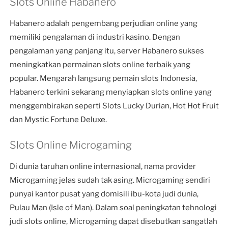
Slots Online Habanero
Habanero adalah pengembang perjudian online yang
memiliki pengalaman di industri kasino. Dengan
pengalaman yang panjang itu, server Habanero sukses
meningkatkan permainan slots online terbaik yang
popular. Mengarah langsung pemain slots Indonesia,
Habanero terkini sekarang menyiapkan slots online yang
menggembirakan seperti Slots Lucky Durian, Hot Hot Fruit
dan Mystic Fortune Deluxe.
Slots Online Microgaming
Di dunia taruhan online internasional, nama provider
Microgaming jelas sudah tak asing. Microgaming sendiri
punyai kantor pusat yang domisili ibu-kota judi dunia,
Pulau Man (Isle of Man). Dalam soal peningkatan tehnologi
judi slots online, Microgaming dapat disebutkan sangatlah