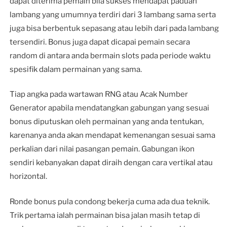
dapat diterima pemain bila sukses mendapat paduan
lambang yang umumnya terdiri dari 3 lambang sama serta
juga bisa berbentuk sepasang atau lebih dari pada lambang
tersendiri. Bonus juga dapat dicapai pemain secara
random di antara anda bermain slots pada periode waktu
spesifik dalam permainan yang sama.
Tiap angka pada wartawan RNG atau Acak Number
Generator apabila mendatangkan gabungan yang sesuai
bonus diputuskan oleh permainan yang anda tentukan,
karenanya anda akan mendapat kemenangan sesuai sama
perkalian dari nilai pasangan pemain. Gabungan ikon
sendiri kebanyakan dapat diraih dengan cara vertikal atau
horizontal.
Ronde bonus pula condong bekerja cuma ada dua teknik.
Trik pertama ialah permainan bisa jalan masih tetap di