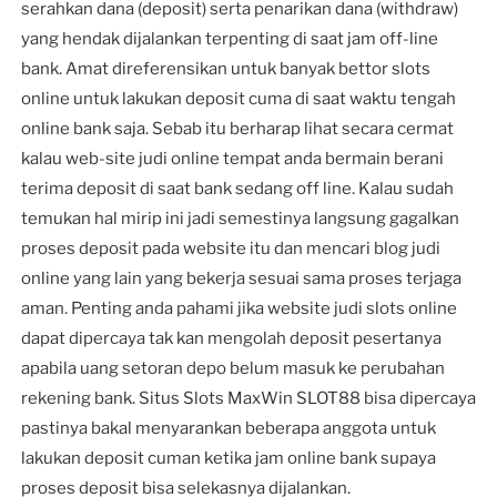
serahkan dana (deposit) serta penarikan dana (withdraw)
yang hendak dijalankan terpenting di saat jam off-line
bank. Amat direferensikan untuk banyak bettor slots
online untuk lakukan deposit cuma di saat waktu tengah
online bank saja. Sebab itu berharap lihat secara cermat
kalau web-site judi online tempat anda bermain berani
terima deposit di saat bank sedang off line. Kalau sudah
temukan hal mirip ini jadi semestinya langsung gagalkan
proses deposit pada website itu dan mencari blog judi
online yang lain yang bekerja sesuai sama proses terjaga
aman. Penting anda pahami jika website judi slots online
dapat dipercaya tak kan mengolah deposit pesertanya
apabila uang setoran depo belum masuk ke perubahan
rekening bank. Situs Slots MaxWin SLOT88 bisa dipercaya
pastinya bakal menyarankan beberapa anggota untuk
lakukan deposit cuman ketika jam online bank supaya
proses deposit bisa selekasnya dijalankan.