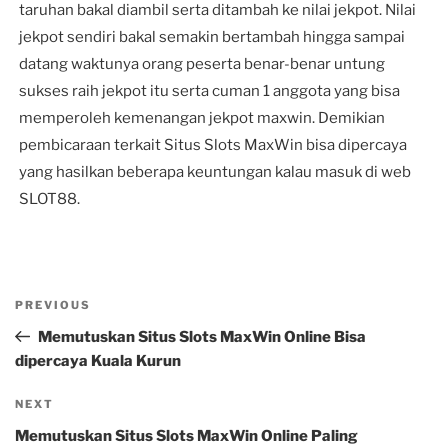
taruhan bakal diambil serta ditambah ke nilai jekpot. Nilai
jekpot sendiri bakal semakin bertambah hingga sampai
datang waktunya orang peserta benar-benar untung
sukses raih jekpot itu serta cuman 1 anggota yang bisa
memperoleh kemenangan jekpot maxwin. Demikian
pembicaraan terkait Situs Slots MaxWin bisa dipercaya
yang hasilkan beberapa keuntungan kalau masuk di web
SLOT88.
Post
Previous
PREVIOUS
navigation
Post
Memutuskan Situs Slots MaxWin Online Bisa
dipercaya Kuala Kurun
Next
NEXT
Post
Memutuskan Situs Slots MaxWin Online Paling