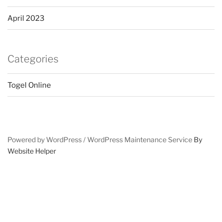
April 2023
Categories
Togel Online
Powered by WordPress /
WordPress Maintenance Service
By
Website Helper