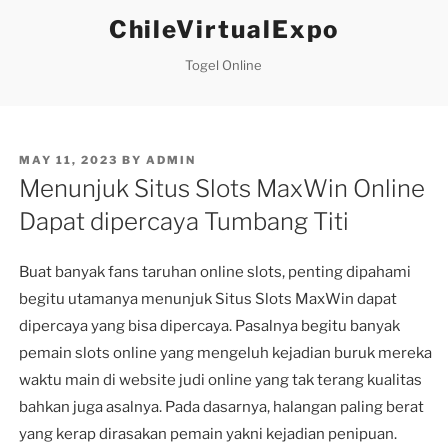
Skip
ChileVirtualExpo
to
content
Togel Online
POSTED
MAY 11, 2023
BY
ADMIN
ON
Menunjuk Situs Slots MaxWin Online
Dapat dipercaya Tumbang Titi
Buat banyak fans taruhan online slots, penting dipahami
begitu utamanya menunjuk Situs Slots MaxWin dapat
dipercaya yang bisa dipercaya. Pasalnya begitu banyak
pemain slots online yang mengeluh kejadian buruk mereka
waktu main di website judi online yang tak terang kualitas
bahkan juga asalnya. Pada dasarnya, halangan paling berat
yang kerap dirasakan pemain yakni kejadian penipuan.