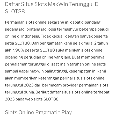
Daftar Situs Slots MaxWin Terunggul Di
SLOT88
Permainan slots online sekarang ini dapat dipandang
sedang jadi bintang jadi opsi termashyur beberapa pejudi
online di Indonesia. Tidak kecuali dengan banyak peserta
setia SLOT88. Dari pengamatan kami sejak mulai 2 tahun
akhir, 90% peserta SLOT88 suka mainkan slots online
dibanding perjudian online yang lain. Buat memberinya
pengalaman terunggul di saat main taruhan online slots
sampai gapai maxwin paling tinggi, kesempatan ini kami
akan memberikan keterangan perihal situs slots online
terunggul 2023 dari bermacam provider permainan slots
terunggul dunia. Berikut daftar situs slots online terhebat
2023 pada web slots SLOT88:
Slots Online Pragmatic Play