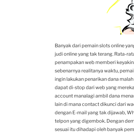
Banyak dari pemain slots online ya
judi online yang tak terang. Rata-r
penampakan web memberi keyakinan
sebenarnya realitanya waktu, pemai
ingin lakukan penarikan dana malah t
dapat di-stop dari web yang merek
account manalagi ambil dana menan
lain di mana contact dikunci dari w
dengan E-mail yang tak dijawab, W
telpon yang digembok. Dengan dem
sesuai itu dihadapi oleh banyak pem