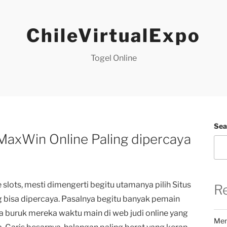
ChileVirtualExpo
Togel Online
Sea
MaxWin Online Paling dipercaya
 slots, mesti dimengerti begitu utamanya pilih Situs
R
 bisa dipercaya. Pasalnya begitu banyak pemain
a buruk mereka waktu main di web judi online yang
Men