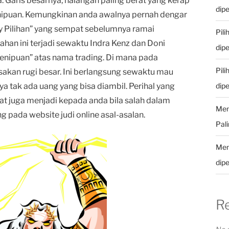
. Garis besarnya, halangan paling berat yang kerap
dip
enipuan. Kemungkinan anda awalnya pernah dengar
y Pilihan” yang sempat sebelumnya ramai
Pil
ahan ini terjadi sewaktu Indra Kenz dan Doni
dip
enipuan” atas nama trading. Di mana pada
Pil
akan rugi besar. Ini berlangsung sewaktu mau
dip
a tak ada uang yang bisa diambil. Perihal yang
t juga menjadi kepada anda bila salah dalam
Mem
 pada website judi online asal-asalan.
Pal
Men
dip
R