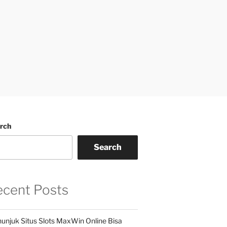
rch
Search
ecent Posts
unjuk Situs Slots MaxWin Online Bisa