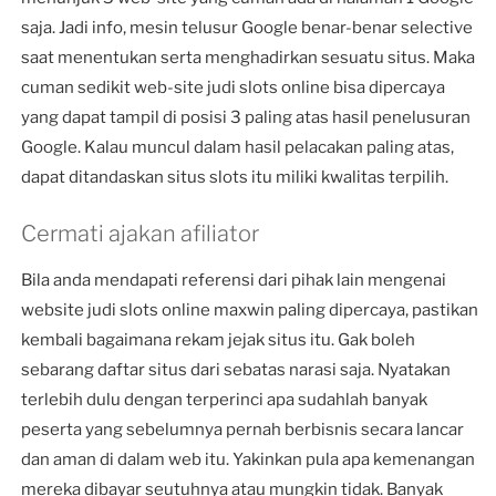
saja. Jadi info, mesin telusur Google benar-benar selective
saat menentukan serta menghadirkan sesuatu situs. Maka
cuman sedikit web-site judi slots online bisa dipercaya
yang dapat tampil di posisi 3 paling atas hasil penelusuran
Google. Kalau muncul dalam hasil pelacakan paling atas,
dapat ditandaskan situs slots itu miliki kwalitas terpilih.
Cermati ajakan afiliator
Bila anda mendapati referensi dari pihak lain mengenai
website judi slots online maxwin paling dipercaya, pastikan
kembali bagaimana rekam jejak situs itu. Gak boleh
sebarang daftar situs dari sebatas narasi saja. Nyatakan
terlebih dulu dengan terperinci apa sudahlah banyak
peserta yang sebelumnya pernah berbisnis secara lancar
dan aman di dalam web itu. Yakinkan pula apa kemenangan
mereka dibayar seutuhnya atau mungkin tidak. Banyak