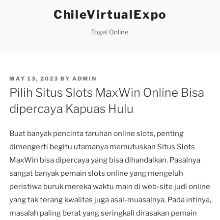
Skip
ChileVirtualExpo
to
content
Togel Online
POSTED
MAY 13, 2023
BY
ADMIN
ON
Pilih Situs Slots MaxWin Online Bisa
dipercaya Kapuas Hulu
Buat banyak pencinta taruhan online slots, penting
dimengerti begitu utamanya memutuskan Situs Slots
MaxWin bisa dipercaya yang bisa dihandalkan. Pasalnya
sangat banyak pemain slots online yang mengeluh
peristiwa buruk mereka waktu main di web-site judi online
yang tak terang kwalitas juga asal-muasalnya. Pada intinya,
masalah paling berat yang seringkali dirasakan pemain