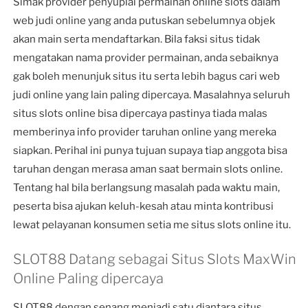
Simak provider penyuplai permainan online slots dalam
web judi online yang anda putuskan sebelumnya objek
akan main serta mendaftarkan. Bila faksi situs tidak
mengatakan nama provider permainan, anda sebaiknya
gak boleh menunjuk situs itu serta lebih bagus cari web
judi online yang lain paling dipercaya. Masalahnya seluruh
situs slots online bisa dipercaya pastinya tiada malas
memberinya info provider taruhan online yang mereka
siapkan. Perihal ini punya tujuan supaya tiap anggota bisa
taruhan dengan merasa aman saat bermain slots online.
Tentang hal bila berlangsung masalah pada waktu main,
peserta bisa ajukan keluh-kesah atau minta kontribusi
lewat pelayanan konsumen setia me situs slots online itu.
SLOT88 Datang sebagai Situs Slots MaxWin
Online Paling dipercaya
SLOT88 dengan senang menjadi satu diantara situs