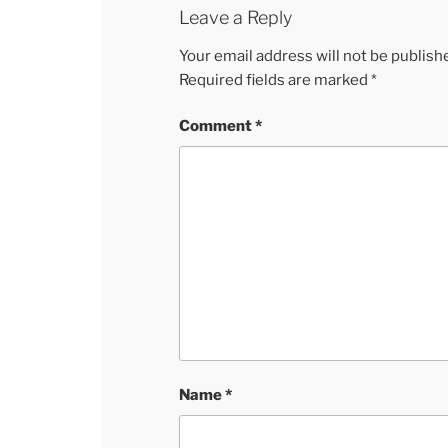
Leave a Reply
Your email address will not be publish
Required fields are marked
*
Comment
*
Name
*