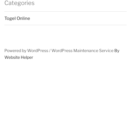
Categories
Togel Online
Powered by WordPress /
WordPress Maintenance Service
By
Website Helper