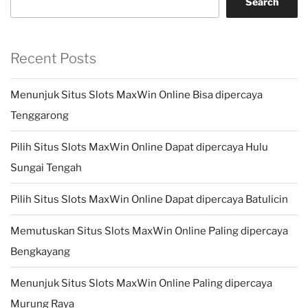
Search
Recent Posts
Menunjuk Situs Slots MaxWin Online Bisa dipercaya
Tenggarong
Pilih Situs Slots MaxWin Online Dapat dipercaya Hulu
Sungai Tengah
Pilih Situs Slots MaxWin Online Dapat dipercaya Batulicin
Memutuskan Situs Slots MaxWin Online Paling dipercaya
Bengkayang
Menunjuk Situs Slots MaxWin Online Paling dipercaya
Murung Raya