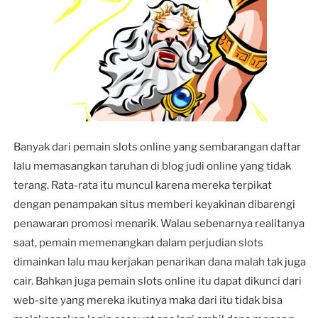
Banyak dari pemain slots online yang sembarangan daftar
lalu memasangkan taruhan di blog judi online yang tidak
terang. Rata-rata itu muncul karena mereka terpikat
dengan penampakan situs memberi keyakinan dibarengi
penawaran promosi menarik. Walau sebenarnya realitanya
saat, pemain memenangkan dalam perjudian slots
dimainkan lalu mau kerjakan penarikan dana malah tak juga
cair. Bahkan juga pemain slots online itu dapat dikunci dari
web-site yang mereka ikutinya maka dari itu tidak bisa