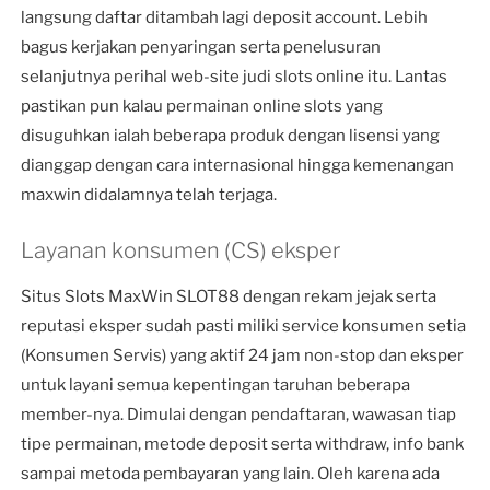
langsung daftar ditambah lagi deposit account. Lebih
bagus kerjakan penyaringan serta penelusuran
selanjutnya perihal web-site judi slots online itu. Lantas
pastikan pun kalau permainan online slots yang
disuguhkan ialah beberapa produk dengan lisensi yang
dianggap dengan cara internasional hingga kemenangan
maxwin didalamnya telah terjaga.
Layanan konsumen (CS) eksper
Situs Slots MaxWin SLOT88 dengan rekam jejak serta
reputasi eksper sudah pasti miliki service konsumen setia
(Konsumen Servis) yang aktif 24 jam non-stop dan eksper
untuk layani semua kepentingan taruhan beberapa
member-nya. Dimulai dengan pendaftaran, wawasan tiap
tipe permainan, metode deposit serta withdraw, info bank
sampai metoda pembayaran yang lain. Oleh karena ada