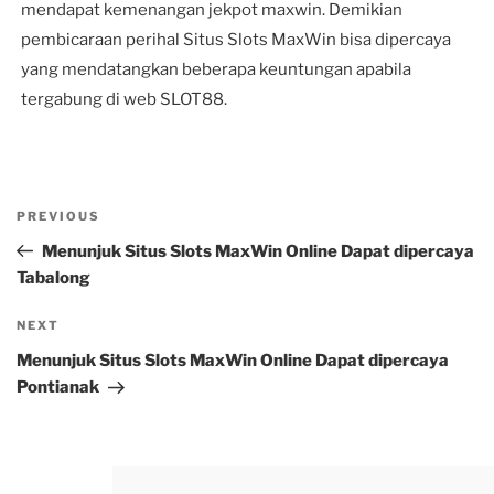
mendapat kemenangan jekpot maxwin. Demikian
pembicaraan perihal Situs Slots MaxWin bisa dipercaya
yang mendatangkan beberapa keuntungan apabila
tergabung di web SLOT88.
Post
Previous
PREVIOUS
navigation
Post
Menunjuk Situs Slots MaxWin Online Dapat dipercaya
Tabalong
Next
NEXT
Post
Menunjuk Situs Slots MaxWin Online Dapat dipercaya
Pontianak