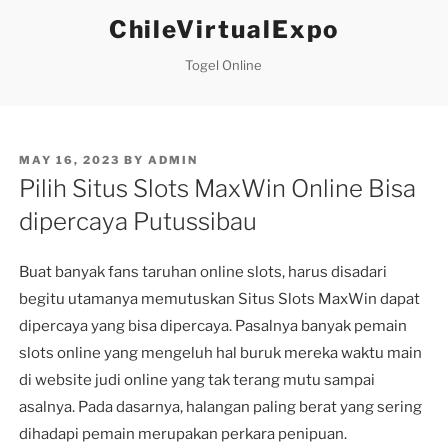
Skip
ChileVirtualExpo
to
content
Togel Online
POSTED
MAY 16, 2023
BY
ADMIN
ON
Pilih Situs Slots MaxWin Online Bisa
dipercaya Putussibau
Buat banyak fans taruhan online slots, harus disadari
begitu utamanya memutuskan Situs Slots MaxWin dapat
dipercaya yang bisa dipercaya. Pasalnya banyak pemain
slots online yang mengeluh hal buruk mereka waktu main
di website judi online yang tak terang mutu sampai
asalnya. Pada dasarnya, halangan paling berat yang sering
dihadapi pemain merupakan perkara penipuan.