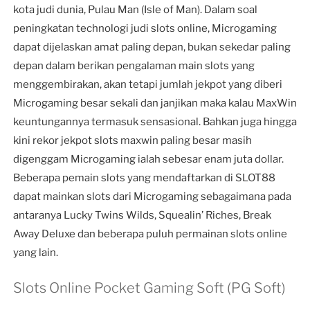
kota judi dunia, Pulau Man (Isle of Man). Dalam soal
peningkatan technologi judi slots online, Microgaming
dapat dijelaskan amat paling depan, bukan sekedar paling
depan dalam berikan pengalaman main slots yang
menggembirakan, akan tetapi jumlah jekpot yang diberi
Microgaming besar sekali dan janjikan maka kalau MaxWin
keuntungannya termasuk sensasional. Bahkan juga hingga
kini rekor jekpot slots maxwin paling besar masih
digenggam Microgaming ialah sebesar enam juta dollar.
Beberapa pemain slots yang mendaftarkan di SLOT88
dapat mainkan slots dari Microgaming sebagaimana pada
antaranya Lucky Twins Wilds, Squealin’ Riches, Break
Away Deluxe dan beberapa puluh permainan slots online
yang lain.
Slots Online Pocket Gaming Soft (PG Soft)