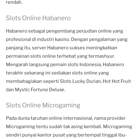
rendah.
Slots Online Habanero
Habanero sebagai pengembang perjudian online yang
profesional di industri kasino. Dengan pengalaman yang
panjang itu, server Habanero sukses meningkatkan
permainan slots online terhebat yang termashyur.
Mengarah langsung pemain slots Indonesia, Habanero
terakhir sekarang ini sediakan slots online yang
membahagiakan seperti Slots Lucky Durian, Hot Hot Fruit
dan Mystic Fortune Deluxe.
Slots Online Microgaming
Pada dunia taruhan online internasional, nama provider
Microgaming tentu sudah tak asing kembali. Microgaming
sendiri punyai kantor pusat yang bertempat tinggal ibu-