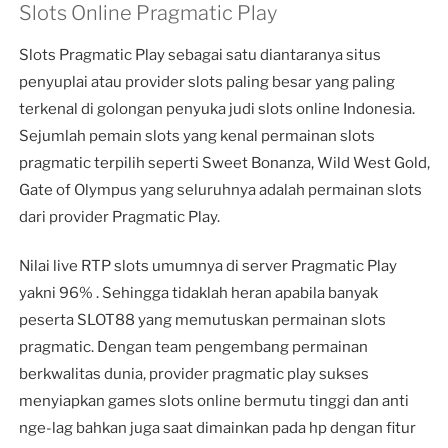
Slots Online Pragmatic Play
Slots Pragmatic Play sebagai satu diantaranya situs
penyuplai atau provider slots paling besar yang paling
terkenal di golongan penyuka judi slots online Indonesia.
Sejumlah pemain slots yang kenal permainan slots
pragmatic terpilih seperti Sweet Bonanza, Wild West Gold,
Gate of Olympus yang seluruhnya adalah permainan slots
dari provider Pragmatic Play.
Nilai live RTP slots umumnya di server Pragmatic Play
yakni 96% . Sehingga tidaklah heran apabila banyak
peserta SLOT88 yang memutuskan permainan slots
pragmatic. Dengan team pengembang permainan
berkwalitas dunia, provider pragmatic play sukses
menyiapkan games slots online bermutu tinggi dan anti
nge-lag bahkan juga saat dimainkan pada hp dengan fitur