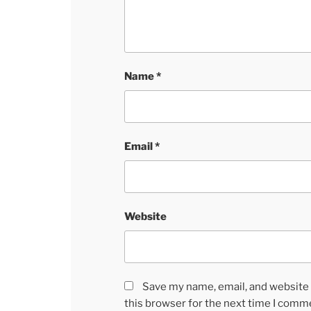
Name
*
Email
*
Website
Save my name, email, and website 
this browser for the next time I comm