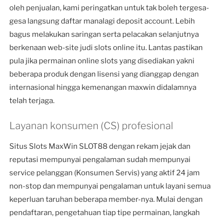
oleh penjualan, kami peringatkan untuk tak boleh tergesa-
gesa langsung daftar manalagi deposit account. Lebih
bagus melakukan saringan serta pelacakan selanjutnya
berkenaan web-site judi slots online itu. Lantas pastikan
pula jika permainan online slots yang disediakan yakni
beberapa produk dengan lisensi yang dianggap dengan
internasional hingga kemenangan maxwin didalamnya
telah terjaga.
Layanan konsumen (CS) profesional
Situs Slots MaxWin SLOT88 dengan rekam jejak dan
reputasi mempunyai pengalaman sudah mempunyai
service pelanggan (Konsumen Servis) yang aktif 24 jam
non-stop dan mempunyai pengalaman untuk layani semua
keperluan taruhan beberapa member-nya. Mulai dengan
pendaftaran, pengetahuan tiap tipe permainan, langkah