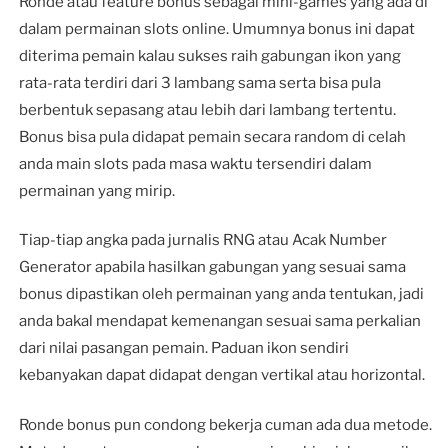
Ronde atau feature bonus sebagai mini-games yang ada di
dalam permainan slots online. Umumnya bonus ini dapat
diterima pemain kalau sukses raih gabungan ikon yang
rata-rata terdiri dari 3 lambang sama serta bisa pula
berbentuk sepasang atau lebih dari lambang tertentu.
Bonus bisa pula didapat pemain secara random di celah
anda main slots pada masa waktu tersendiri dalam
permainan yang mirip.
Tiap-tiap angka pada jurnalis RNG atau Acak Number
Generator apabila hasilkan gabungan yang sesuai sama
bonus dipastikan oleh permainan yang anda tentukan, jadi
anda bakal mendapat kemenangan sesuai sama perkalian
dari nilai pasangan pemain. Paduan ikon sendiri
kebanyakan dapat didapat dengan vertikal atau horizontal.
Ronde bonus pun condong bekerja cuman ada dua metode.