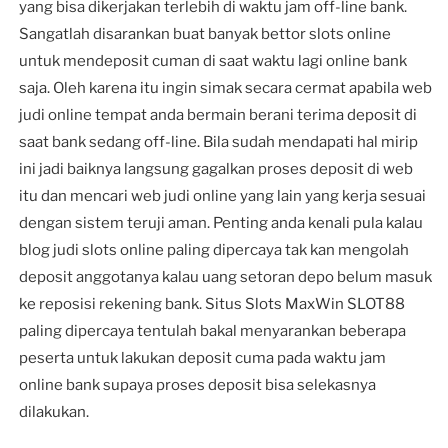
yang bisa dikerjakan terlebih di waktu jam off-line bank.
Sangatlah disarankan buat banyak bettor slots online
untuk mendeposit cuman di saat waktu lagi online bank
saja. Oleh karena itu ingin simak secara cermat apabila web
judi online tempat anda bermain berani terima deposit di
saat bank sedang off-line. Bila sudah mendapati hal mirip
ini jadi baiknya langsung gagalkan proses deposit di web
itu dan mencari web judi online yang lain yang kerja sesuai
dengan sistem teruji aman. Penting anda kenali pula kalau
blog judi slots online paling dipercaya tak kan mengolah
deposit anggotanya kalau uang setoran depo belum masuk
ke reposisi rekening bank. Situs Slots MaxWin SLOT88
paling dipercaya tentulah bakal menyarankan beberapa
peserta untuk lakukan deposit cuma pada waktu jam
online bank supaya proses deposit bisa selekasnya
dilakukan.