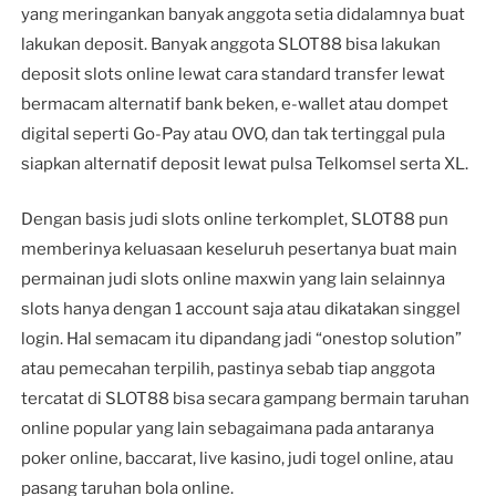
yang meringankan banyak anggota setia didalamnya buat
lakukan deposit. Banyak anggota SLOT88 bisa lakukan
deposit slots online lewat cara standard transfer lewat
bermacam alternatif bank beken, e-wallet atau dompet
digital seperti Go-Pay atau OVO, dan tak tertinggal pula
siapkan alternatif deposit lewat pulsa Telkomsel serta XL.
Dengan basis judi slots online terkomplet, SLOT88 pun
memberinya keluasaan keseluruh pesertanya buat main
permainan judi slots online maxwin yang lain selainnya
slots hanya dengan 1 account saja atau dikatakan singgel
login. Hal semacam itu dipandang jadi “onestop solution”
atau pemecahan terpilih, pastinya sebab tiap anggota
tercatat di SLOT88 bisa secara gampang bermain taruhan
online popular yang lain sebagaimana pada antaranya
poker online, baccarat, live kasino, judi togel online, atau
pasang taruhan bola online.