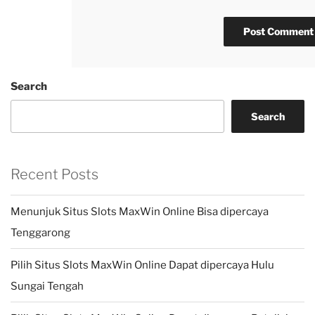
Search
Search
Recent Posts
Menunjuk Situs Slots MaxWin Online Bisa dipercaya
Tenggarong
Pilih Situs Slots MaxWin Online Dapat dipercaya Hulu
Sungai Tengah