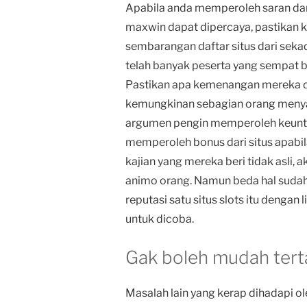
Apabila anda memperoleh saran dari 
maxwin dapat dipercaya, pastikan k
sembarangan daftar situs dari sekada
telah banyak peserta yang sempat be
Pastikan apa kemenangan mereka di
kemungkinan sebagian orang menyar
argumen pengin memperoleh keuntunga
memperoleh bonus dari situs apabil
kajian yang mereka beri tidak asli,
animo orang. Namun beda hal sudah 
reputasi satu situs slots itu dengan l
untuk dicoba.
Gak boleh mudah tert
Masalah lain yang kerap dihadapi ol