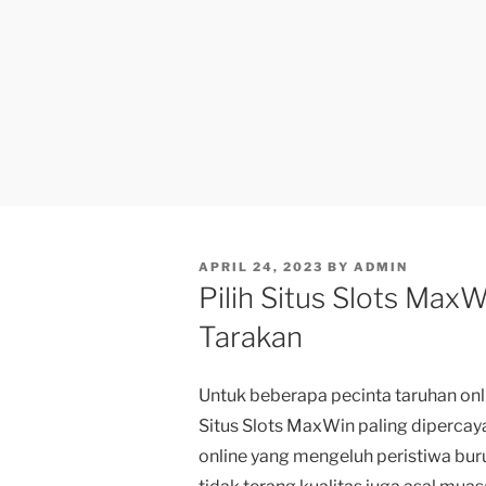
Skip
to
content
POSTED
APRIL 24, 2023
BY
ADMIN
ON
Pilih Situs Slots MaxW
Tarakan
Untuk beberapa pecinta taruhan onli
Situs Slots MaxWin paling dipercay
online yang mengeluh peristiwa bur