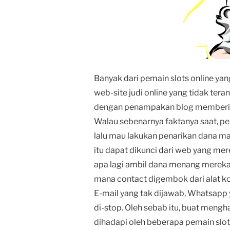
Banyak dari pemain slots online yan
web-site judi online yang tidak te
dengan penampakan blog memberika
Walau sebenarnya faktanya saat, p
lalu mau lakukan penarikan dana mal
itu dapat dikunci dari web yang mer
apa lagi ambil dana menang mereka. 
mana contact digembok dari alat ko
E-mail yang tak dijawab, Whatsapp 
di-stop. Oleh sebab itu, buat meng
dihadapi oleh beberapa pemain slo