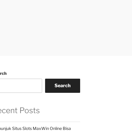
rch
Search
ecent Posts
unjuk Situs Slots MaxWin Online Bisa