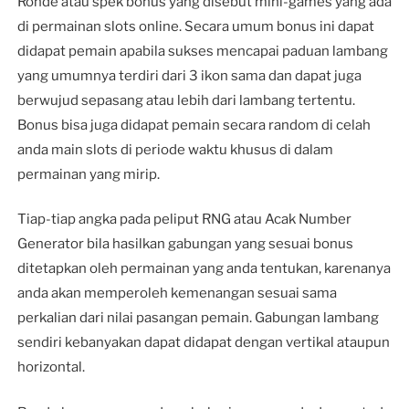
Ronde atau spek bonus yang disebut mini-games yang ada
di permainan slots online. Secara umum bonus ini dapat
didapat pemain apabila sukses mencapai paduan lambang
yang umumnya terdiri dari 3 ikon sama dan dapat juga
berwujud sepasang atau lebih dari lambang tertentu.
Bonus bisa juga didapat pemain secara random di celah
anda main slots di periode waktu khusus di dalam
permainan yang mirip.
Tiap-tiap angka pada peliput RNG atau Acak Number
Generator bila hasilkan gabungan yang sesuai bonus
ditetapkan oleh permainan yang anda tentukan, karenanya
anda akan memperoleh kemenangan sesuai sama
perkalian dari nilai pasangan pemain. Gabungan lambang
sendiri kebanyakan dapat didapat dengan vertikal ataupun
horizontal.