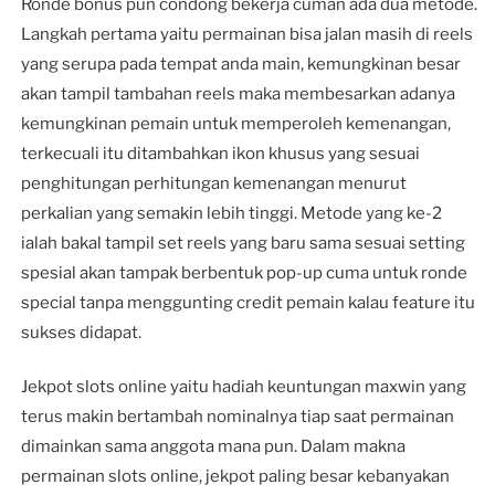
Ronde bonus pun condong bekerja cuman ada dua metode.
Langkah pertama yaitu permainan bisa jalan masih di reels
yang serupa pada tempat anda main, kemungkinan besar
akan tampil tambahan reels maka membesarkan adanya
kemungkinan pemain untuk memperoleh kemenangan,
terkecuali itu ditambahkan ikon khusus yang sesuai
penghitungan perhitungan kemenangan menurut
perkalian yang semakin lebih tinggi. Metode yang ke-2
ialah bakal tampil set reels yang baru sama sesuai setting
spesial akan tampak berbentuk pop-up cuma untuk ronde
special tanpa menggunting credit pemain kalau feature itu
sukses didapat.
Jekpot slots online yaitu hadiah keuntungan maxwin yang
terus makin bertambah nominalnya tiap saat permainan
dimainkan sama anggota mana pun. Dalam makna
permainan slots online, jekpot paling besar kebanyakan