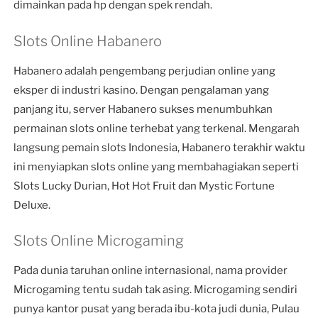
dimainkan pada hp dengan spek rendah.
Slots Online Habanero
Habanero adalah pengembang perjudian online yang
eksper di industri kasino. Dengan pengalaman yang
panjang itu, server Habanero sukses menumbuhkan
permainan slots online terhebat yang terkenal. Mengarah
langsung pemain slots Indonesia, Habanero terakhir waktu
ini menyiapkan slots online yang membahagiakan seperti
Slots Lucky Durian, Hot Hot Fruit dan Mystic Fortune
Deluxe.
Slots Online Microgaming
Pada dunia taruhan online internasional, nama provider
Microgaming tentu sudah tak asing. Microgaming sendiri
punya kantor pusat yang berada ibu-kota judi dunia, Pulau