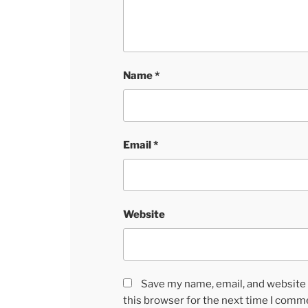
Name
*
Email
*
Website
Save my name, email, and website 
this browser for the next time I comm