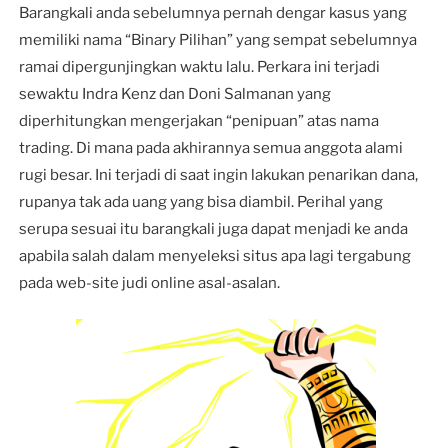
Barangkali anda sebelumnya pernah dengar kasus yang
memiliki nama “Binary Pilihan” yang sempat sebelumnya
ramai dipergunjingkan waktu lalu. Perkara ini terjadi
sewaktu Indra Kenz dan Doni Salmanan yang
diperhitungkan mengerjakan “penipuan” atas nama
trading. Di mana pada akhirannya semua anggota alami
rugi besar. Ini terjadi di saat ingin lakukan penarikan dana,
rupanya tak ada uang yang bisa diambil. Perihal yang
serupa sesuai itu barangkali juga dapat menjadi ke anda
apabila salah dalam menyeleksi situs apa lagi tergabung
pada web-site judi online asal-asalan.