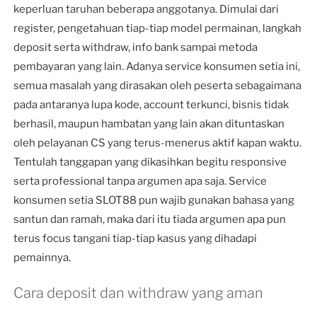
keperluan taruhan beberapa anggotanya. Dimulai dari
register, pengetahuan tiap-tiap model permainan, langkah
deposit serta withdraw, info bank sampai metoda
pembayaran yang lain. Adanya service konsumen setia ini,
semua masalah yang dirasakan oleh peserta sebagaimana
pada antaranya lupa kode, account terkunci, bisnis tidak
berhasil, maupun hambatan yang lain akan dituntaskan
oleh pelayanan CS yang terus-menerus aktif kapan waktu.
Tentulah tanggapan yang dikasihkan begitu responsive
serta professional tanpa argumen apa saja. Service
konsumen setia SLOT88 pun wajib gunakan bahasa yang
santun dan ramah, maka dari itu tiada argumen apa pun
terus focus tangani tiap-tiap kasus yang dihadapi
pemainnya.
Cara deposit dan withdraw yang aman