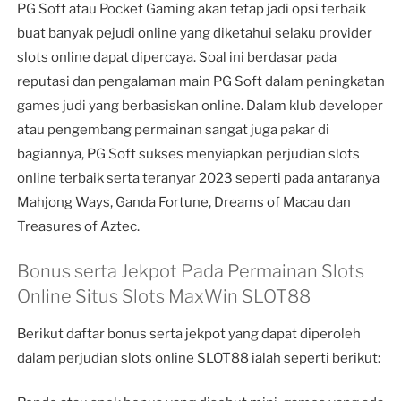
PG Soft atau Pocket Gaming akan tetap jadi opsi terbaik
buat banyak pejudi online yang diketahui selaku provider
slots online dapat dipercaya. Soal ini berdasar pada
reputasi dan pengalaman main PG Soft dalam peningkatan
games judi yang berbasiskan online. Dalam klub developer
atau pengembang permainan sangat juga pakar di
bagiannya, PG Soft sukses menyiapkan perjudian slots
online terbaik serta teranyar 2023 seperti pada antaranya
Mahjong Ways, Ganda Fortune, Dreams of Macau dan
Treasures of Aztec.
Bonus serta Jekpot Pada Permainan Slots
Online Situs Slots MaxWin SLOT88
Berikut daftar bonus serta jekpot yang dapat diperoleh
dalam perjudian slots online SLOT88 ialah seperti berikut: