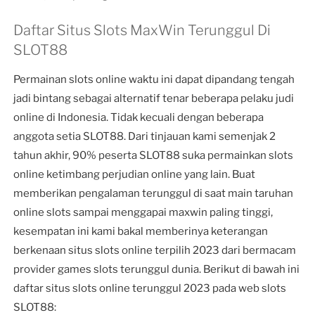
Daftar Situs Slots MaxWin Terunggul Di
SLOT88
Permainan slots online waktu ini dapat dipandang tengah
jadi bintang sebagai alternatif tenar beberapa pelaku judi
online di Indonesia. Tidak kecuali dengan beberapa
anggota setia SLOT88. Dari tinjauan kami semenjak 2
tahun akhir, 90% peserta SLOT88 suka permainkan slots
online ketimbang perjudian online yang lain. Buat
memberikan pengalaman terunggul di saat main taruhan
online slots sampai menggapai maxwin paling tinggi,
kesempatan ini kami bakal memberinya keterangan
berkenaan situs slots online terpilih 2023 dari bermacam
provider games slots terunggul dunia. Berikut di bawah ini
daftar situs slots online terunggul 2023 pada web slots
SLOT88: