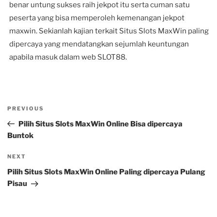
benar untung sukses raih jekpot itu serta cuman satu
peserta yang bisa memperoleh kemenangan jekpot
maxwin. Sekianlah kajian terkait Situs Slots MaxWin paling
dipercaya yang mendatangkan sejumlah keuntungan
apabila masuk dalam web SLOT88.
Post
Previous
PREVIOUS
navigation
Post
Pilih Situs Slots MaxWin Online Bisa dipercaya
Buntok
Next
NEXT
Post
Pilih Situs Slots MaxWin Online Paling dipercaya Pulang
Pisau