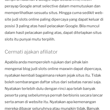
perayap Google amat selective dalam memutuskan dan
memperlihatkan sesuatu situs. Hingga cuma sedikit web-
site judi slots online paling dipercaya yang dapat keluar di
posisi 3 paling atas hasil pelacakan Google. Bila muncul
dalam hasil pelacakan paling atas, dapat ditetapkan situs
slots itu punyai mutu terpilih.
Cermati ajakan afiliator
Apabila anda memperoleh rujukan dari pihak lain
mengenai blog judi slots online maxwin dapat dipercaya,
nyatakan kembali bagaimana rekam jejak situs itu. Tidak
boleh sembarangan daftar situs dari sebatas narasi saja.
Nyatakan terlebih dulu dengan rinci apa telah banyak
peserta yang sebelumnya pernah berbisnis secara lancar
serta aman di website itu. Nyatakan apa kemenangan
mereka dibayar seluruhnya atau mungkin tidak. Banyak