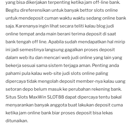
yang bisa dikerjakan terpenting ketika jam off-line bank.
Begitu direferensikan untuk banyak bettor slots online
untuk mendeposit cuman waktu waktu sedang online bank
saja. Karenanya ingin lihat secara teliti kalau blog judi
online tempat anda main berani terima deposit di saat
bank tengah off line. Apabila sudah mendapatkan hal mirip
ini jadi semestinya langsung gagalkan proses deposit
dalam web itu dan mencari web judi online yang lain yang
bekerja sesuai sama sistem terjaga aman. Penting anda
pahami pula kalau web-site judi slots online paling
dipercaya tidak mengolah deposit member-nya kalau uang
setoran depo belum masuk ke perubahan rekening bank.
Situs Slots MaxWin SLOT88 dapat dipercaya tentu bakal
menyarankan banyak anggota buat lakukan deposit cuma
ketika jam online bank biar proses deposit bisa lekas
ditunaikan.