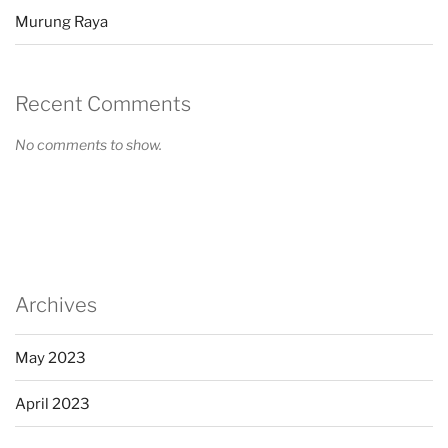
Murung Raya
Recent Comments
No comments to show.
Archives
May 2023
April 2023