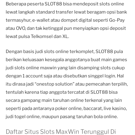
Beberapa peserta SLOT88 bisa mendeposit slots online
lewat langkah standard transfer lewat beragam opsi bank
termasyhur, e-wallet atau dompet digital seperti Go-Pay
atau OVO, dan tak ketinggal pun menyiapkan opsi deposit
lewat pulsa Telkomsel dan XL.
Dengan basis judi slots online terkomplet, SLOT88 pula
berikan keluasaan kesegala anggotanya buat main games
judi slots online maxwin yang lain disamping slots cukup
dengan 1 account saja atau disebutkan singgel login. Hal
itu dirasa jadi “onestop solution” atau pemecahan terpilih,
tentulah karena tiap anggota tercatat di SLOT88 bisa
secara gampang main taruhan online terkenal yang lain
seperti pada antaranya poker online, baccarat, live kasino,
judi togel online, maupun pasang taruhan bola online.
Daftar Situs Slots MaxWin Terunggul Di