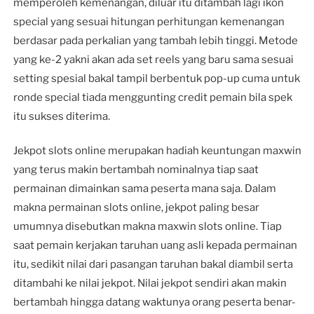
memperoleh kemenangan, diluar itu ditambah lagi ikon
special yang sesuai hitungan perhitungan kemenangan
berdasar pada perkalian yang tambah lebih tinggi. Metode
yang ke-2 yakni akan ada set reels yang baru sama sesuai
setting spesial bakal tampil berbentuk pop-up cuma untuk
ronde special tiada menggunting credit pemain bila spek
itu sukses diterima.
Jekpot slots online merupakan hadiah keuntungan maxwin
yang terus makin bertambah nominalnya tiap saat
permainan dimainkan sama peserta mana saja. Dalam
makna permainan slots online, jekpot paling besar
umumnya disebutkan makna maxwin slots online. Tiap
saat pemain kerjakan taruhan uang asli kepada permainan
itu, sedikit nilai dari pasangan taruhan bakal diambil serta
ditambahi ke nilai jekpot. Nilai jekpot sendiri akan makin
bertambah hingga datang waktunya orang peserta benar-