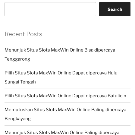
Search
Recent Posts
Menunjuk Situs Slots MaxWin Online Bisa dipercaya
Tenggarong
Pilih Situs Slots MaxWin Online Dapat dipercaya Hulu
Sungai Tengah
Pilih Situs Slots MaxWin Online Dapat dipercaya Batulicin
Memutuskan Situs Slots MaxWin Online Paling dipercaya
Bengkayang
Menunjuk Situs Slots MaxWin Online Paling dipercaya