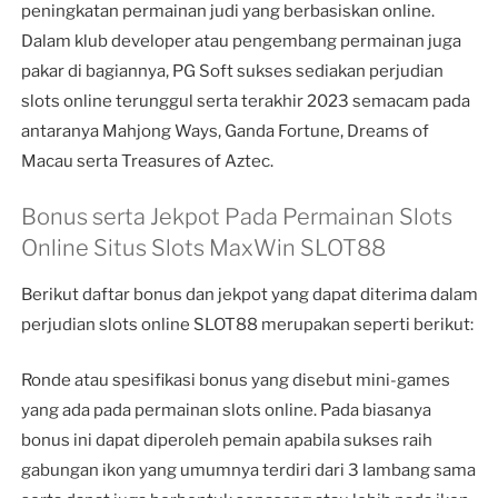
peningkatan permainan judi yang berbasiskan online.
Dalam klub developer atau pengembang permainan juga
pakar di bagiannya, PG Soft sukses sediakan perjudian
slots online terunggul serta terakhir 2023 semacam pada
antaranya Mahjong Ways, Ganda Fortune, Dreams of
Macau serta Treasures of Aztec.
Bonus serta Jekpot Pada Permainan Slots
Online Situs Slots MaxWin SLOT88
Berikut daftar bonus dan jekpot yang dapat diterima dalam
perjudian slots online SLOT88 merupakan seperti berikut:
Ronde atau spesifikasi bonus yang disebut mini-games
yang ada pada permainan slots online. Pada biasanya
bonus ini dapat diperoleh pemain apabila sukses raih
gabungan ikon yang umumnya terdiri dari 3 lambang sama