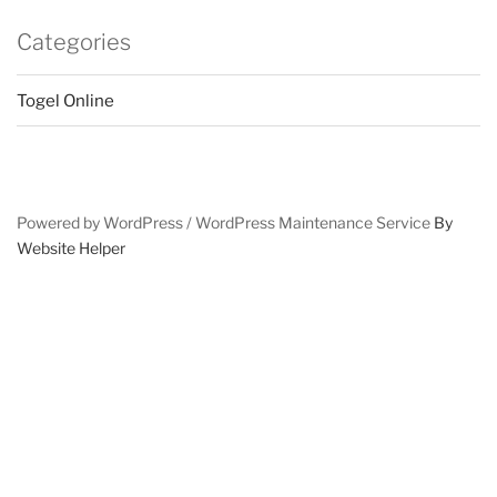
Categories
Togel Online
Powered by WordPress /
WordPress Maintenance Service
By
Website Helper