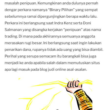
masalah penipuan. Kemungkinan anda dulunya pernah
dengar perkara namanya “Binary Pilihan” yang sempat
sebelumnya ramai dipergunjingkan berapa waktu lalu.
Perkara ini berlangsung saat Indra Kenz serta Doni
Salmanan yang disangka kerjakan “penipuan” atas nama
trading. Di mana pada akhirannya semuanya anggota
merasakan rugi besar. Ini berlangsung saat ingin lakukan
penarikan dana, rupanya tidak ada uang yang bisa diambil.
Perihal yang serupa semacam itu barangkali bisa juga
menjadi ke anda apabila salah dalam memutuskan situs
apa lagi masuk pada blog judi online asal-asalan.