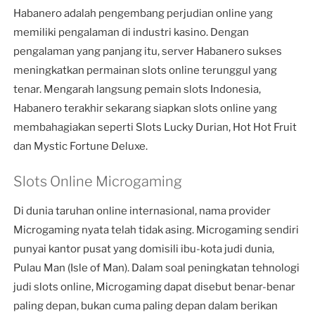
Habanero adalah pengembang perjudian online yang
memiliki pengalaman di industri kasino. Dengan
pengalaman yang panjang itu, server Habanero sukses
meningkatkan permainan slots online terunggul yang
tenar. Mengarah langsung pemain slots Indonesia,
Habanero terakhir sekarang siapkan slots online yang
membahagiakan seperti Slots Lucky Durian, Hot Hot Fruit
dan Mystic Fortune Deluxe.
Slots Online Microgaming
Di dunia taruhan online internasional, nama provider
Microgaming nyata telah tidak asing. Microgaming sendiri
punyai kantor pusat yang domisili ibu-kota judi dunia,
Pulau Man (Isle of Man). Dalam soal peningkatan tehnologi
judi slots online, Microgaming dapat disebut benar-benar
paling depan, bukan cuma paling depan dalam berikan