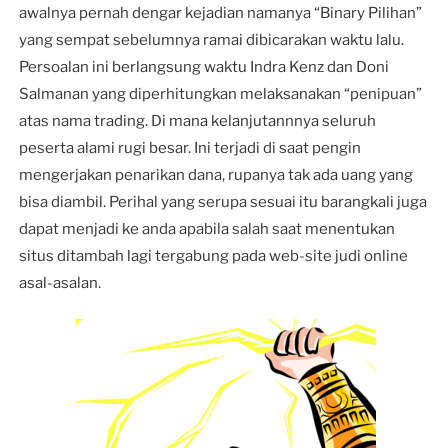
awalnya pernah dengar kejadian namanya “Binary Pilihan”
yang sempat sebelumnya ramai dibicarakan waktu lalu.
Persoalan ini berlangsung waktu Indra Kenz dan Doni
Salmanan yang diperhitungkan melaksanakan “penipuan”
atas nama trading. Di mana kelanjutannnya seluruh
peserta alami rugi besar. Ini terjadi di saat pengin
mengerjakan penarikan dana, rupanya tak ada uang yang
bisa diambil. Perihal yang serupa sesuai itu barangkali juga
dapat menjadi ke anda apabila salah saat menentukan
situs ditambah lagi tergabung pada web-site judi online
asal-asalan.