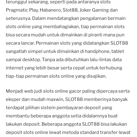
terunggul sekarang, seperti pada antaranya slots
Pragmatic Play, Habanero, Slot88, Joker Gaming dan
seterusnya. Dalam mendatangkan pengalaman bermain
slots online yang membahagiakan, tiap permainan slots
bisa secara mudah untuk dimainkan di piranti mana pun
secara lancar. Permainan slots yang didatangkan SLOT88
sangatlah simpel untuk dimainkan di handphone, tablet
sampai desktop. Tanpa ada dibutuhkan lalu-lintas data
internet yang lebih besar serta cepat untuk terhubung
tiap-tiap permainan slots online yang disajikan.
Menjadi web judi slots online gacor paling dipercaya serta
eksper dan mudah maxwin, SLOT88 memberinya banyak
terdapat pilihan sistem pembayaran deposit yang
membantu beberapa anggota setia didalamnya buat
lakukan deposit. Beberapa anggota SLOT88 bisa lakukan
deposit slots online lewat metoda standard transfer lewat