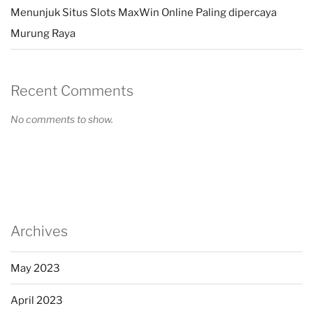
Menunjuk Situs Slots MaxWin Online Paling dipercaya
Murung Raya
Recent Comments
No comments to show.
Archives
May 2023
April 2023