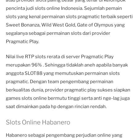
pencinta judi slots online Indonesia. Sejumlah pemain
slots yang kenal permainan slots pragmatic terbaik seperti
Sweet Bonanza, Wild West Gold, Gate of Olympus yang
segalanya sebagai permainan slots dari provider
Pragmatic Play.
Nilai live RTP slots rerata di server Pragmatic Play
merupakan 96% . Sehingga tidaklah aneh apabila banyak
anggota SLOT88 yang memutuskan permainan slots
pragmatic. Dengan team pengembang permainan
berkualitas dunia, provider pragmatic play sukses siapkan
games slots online bermutu tinggi serta anti nge-lag juga
saat dimainkan pada hp dengan rincian rendah.
Slots Online Habanero
Habanero sebagai pengembang perjudian online yang