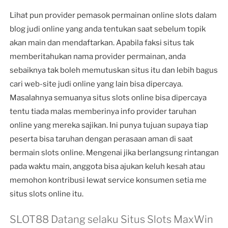
Lihat pun provider pemasok permainan online slots dalam
blog judi online yang anda tentukan saat sebelum topik
akan main dan mendaftarkan. Apabila faksi situs tak
memberitahukan nama provider permainan, anda
sebaiknya tak boleh memutuskan situs itu dan lebih bagus
cari web-site judi online yang lain bisa dipercaya.
Masalahnya semuanya situs slots online bisa dipercaya
tentu tiada malas memberinya info provider taruhan
online yang mereka sajikan. Ini punya tujuan supaya tiap
peserta bisa taruhan dengan perasaan aman di saat
bermain slots online. Mengenai jika berlangsung rintangan
pada waktu main, anggota bisa ajukan keluh kesah atau
memohon kontribusi lewat service konsumen setia me
situs slots online itu.
SLOT88 Datang selaku Situs Slots MaxWin