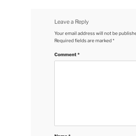
Leave a Reply
Your email address will not be publish
Required fields are marked
*
Comment
*