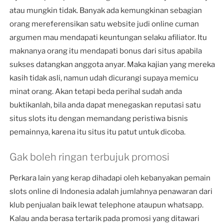
atau mungkin tidak. Banyak ada kemungkinan sebagian
orang mereferensikan satu website judi online cuman
argumen mau mendapati keuntungan selaku afiliator. Itu
maknanya orang itu mendapati bonus dari situs apabila
sukses datangkan anggota anyar. Maka kajian yang mereka
kasih tidak asli, namun udah dicurangi supaya memicu
minat orang. Akan tetapi beda perihal sudah anda
buktikanlah, bila anda dapat menegaskan reputasi satu
situs slots itu dengan memandang peristiwa bisnis
pemainnya, karena itu situs itu patut untuk dicoba.
Gak boleh ringan terbujuk promosi
Perkara lain yang kerap dihadapi oleh kebanyakan pemain
slots online di Indonesia adalah jumlahnya penawaran dari
klub penjualan baik lewat telephone ataupun whatsapp.
Kalau anda berasa tertarik pada promosi yang ditawari