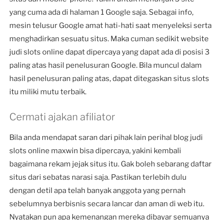
yang cuma ada di halaman 1 Google saja. Sebagai info,
mesin telusur Google amat hati-hati saat menyeleksi serta
menghadirkan sesuatu situs. Maka cuman sedikit website
judi slots online dapat dipercaya yang dapat ada di posisi 3
paling atas hasil penelusuran Google. Bila muncul dalam
hasil penelusuran paling atas, dapat ditegaskan situs slots
itu miliki mutu terbaik.
Cermati ajakan afiliator
Bila anda mendapat saran dari pihak lain perihal blog judi
slots online maxwin bisa dipercaya, yakini kembali
bagaimana rekam jejak situs itu. Gak boleh sebarang daftar
situs dari sebatas narasi saja. Pastikan terlebih dulu
dengan detil apa telah banyak anggota yang pernah
sebelumnya berbisnis secara lancar dan aman di web itu.
Nyatakan pun apa kemenangan mereka dibayar semuanya