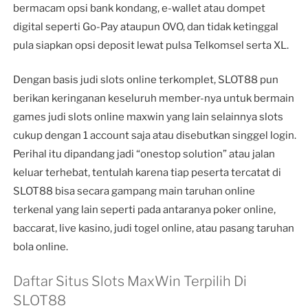
bermacam opsi bank kondang, e-wallet atau dompet
digital seperti Go-Pay ataupun OVO, dan tidak ketinggal
pula siapkan opsi deposit lewat pulsa Telkomsel serta XL.
Dengan basis judi slots online terkomplet, SLOT88 pun
berikan keringanan keseluruh member-nya untuk bermain
games judi slots online maxwin yang lain selainnya slots
cukup dengan 1 account saja atau disebutkan singgel login.
Perihal itu dipandang jadi “onestop solution” atau jalan
keluar terhebat, tentulah karena tiap peserta tercatat di
SLOT88 bisa secara gampang main taruhan online
terkenal yang lain seperti pada antaranya poker online,
baccarat, live kasino, judi togel online, atau pasang taruhan
bola online.
Daftar Situs Slots MaxWin Terpilih Di
SLOT88