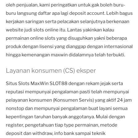
oleh penjualan, kami peringatkan untuk gak boleh buru-
buru langsung daftar apa lagi deposit account. Lebih bagus
kerjakan saringan serta pelacakan selanjutnya berkenaan
website judi slots online itu. Lantas yakinkan kalau
permainan online slots yang disuguhkan yakni beberapa
produk dengan lisensi yang dianggap dengan internasional
hingga kemenangan maxwin didalamnya telah terbukti.
Layanan konsumen (CS) eksper
Situs Slots MaxWin SLOT88 dengan rekam jejak serta
reputasi mempunyai pengalaman pasti telah mempunyai
pelayanan konsumen (Konsumen Servis) yang aktif 24 jam
nonstop dan mempunyai pengalaman buat layani semua
kepentingan taruhan banyak anggotanya. Mulai dengan
register, pengetahuan tiap type permainan, metode
deposit dan withdraw, info bank sampai teknik