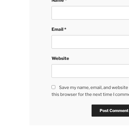
Name
*
Email
*
Website
Save my name, email, and website 
this browser for the next time I comm