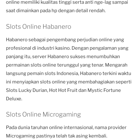
online memiliki kualitas tinggi serta anti nge-lag sampai
saat dimainkan pada hp dengan detail rendah.
Slots Online Habanero
Habanero sebagai pengembang perjudian online yang
profesional di industri kasino. Dengan pengalaman yang
panjang itu, server Habanero sukses menumbuhkan
permainan slots online terunggul yang tenar. Mengarah
langsung pemain slots Indonesia, Habanero terkini waktu
ini menyiapkan slots online yang membahagiakan seperti
Slots Lucky Durian, Hot Hot Fruit dan Mystic Fortune
Deluxe.
Slots Online Microgaming
Pada dunia taruhan online internasional, nama provider
Microgaming pastinya telah tak asing kembali.