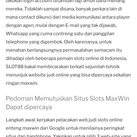
lakukan login account ditambah lagi ambil dana menang
mereka. Tidaklah sampai disana, banyak perkara lain di
mana contact dikunci dari media komunikasi antara player
dengan agen, mulai dengan E-mail yang tak dijawab,
Whatsapp yang cuma contreng satu dan panggilan
telephone yang digembok. Oleh karenanya, untuk
menahan berlangsungnya permasalahan semacam itu
dihadapi oleh beberapa pemain slots online di Indonesia,
SLOT88 bakal membicarakan terkait sejumlah tehnik
menunjuk website judi online yang bisa dipercaya sekalian
ringan maxwin.
Pedoman Memutuskan Situs Slots MaxWin
Dapat dipercaya
Langkah awal, kerjakan pelacakan web judi slots online
enteng maxwin dari Google untuk menilainya peringkat
situs dari handphone. Yakinkan untuk pilih 3 web-site yang