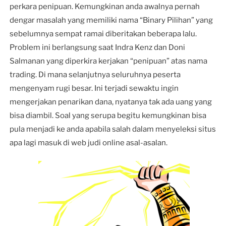
perkara penipuan. Kemungkinan anda awalnya pernah
dengar masalah yang memiliki nama “Binary Pilihan” yang
sebelumnya sempat ramai diberitakan beberapa lalu.
Problem ini berlangsung saat Indra Kenz dan Doni
Salmanan yang diperkira kerjakan “penipuan” atas nama
trading. Di mana selanjutnya seluruhnya peserta
mengenyam rugi besar. Ini terjadi sewaktu ingin
mengerjakan penarikan dana, nyatanya tak ada uang yang
bisa diambil. Soal yang serupa begitu kemungkinan bisa
pula menjadi ke anda apabila salah dalam menyeleksi situs
apa lagi masuk di web judi online asal-asalan.