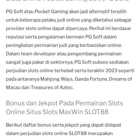
PG Soft atau Pocket Gaming akan jadi alternatif terpilih
untuk beberapa pelaku judi online yang diketahui sebagai
provider slots online dapat dipercaya. Perihal ini berdasar
reputasi serta pengalaman bermain PG Soft dalam
peningkatan permainan judi yang berbasiskan online.
Dalam team developer atau pengembang permainan
sangat juga pakar di sektornya, PG Soft sukses sediakan
perjudian slots online terhebat serta terakhir 2023 seperti
pada antaranya Mahjong Ways, Ganda Fortune, Dreams of
Macau dan Treasures of Aztec.
Bonus dan Jekpot Pada Permainan Slots
Online Situs Slots MaxWin SLOT88
Berikut daftar bonus serta jekpot yang dapat didapat
dalam perjudian slots online SLOT88 merupakan