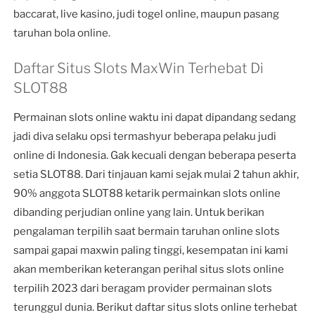
baccarat, live kasino, judi togel online, maupun pasang
taruhan bola online.
Daftar Situs Slots MaxWin Terhebat Di
SLOT88
Permainan slots online waktu ini dapat dipandang sedang
jadi diva selaku opsi termashyur beberapa pelaku judi
online di Indonesia. Gak kecuali dengan beberapa peserta
setia SLOT88. Dari tinjauan kami sejak mulai 2 tahun akhir,
90% anggota SLOT88 ketarik permainkan slots online
dibanding perjudian online yang lain. Untuk berikan
pengalaman terpilih saat bermain taruhan online slots
sampai gapai maxwin paling tinggi, kesempatan ini kami
akan memberikan keterangan perihal situs slots online
terpilih 2023 dari beragam provider permainan slots
terunggul dunia. Berikut daftar situs slots online terhebat