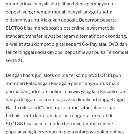
memberinya banyak ada pilihan teknik pembayaran
deposit yang mempermudah banyak anggota setia
didalamnya untuk lakukan deposit. Beberapa peserta
SLOT88 bisa mendeposit slots online lewat metoda
standard transfer lewat beragam alternatif bank kondang,
e-wallet atau dompet digital seperti Go-Pay atau OVO, dan
tak tertinggal sediakan opsi deposit lewat pulsa Telkomsel
serta XL.
Dengan basis judi slots online terkomplet, SLOT88 pun
memberi kelapangan kesegala pesertanya untuk main
permainan judi slots online maxwin yang lain kecuali slots
hanya dengan 1 account saja atau dimaksud singgel login.
Hal itu dikira jadi “onestop solution” atau jalan keluar
terbaik, tentu lantaran tiap-tiap anggota tercatat di
SLOT88 bisa secara mudah bermain taruhan online
popular yang lain semacam pada antaranya poker online,