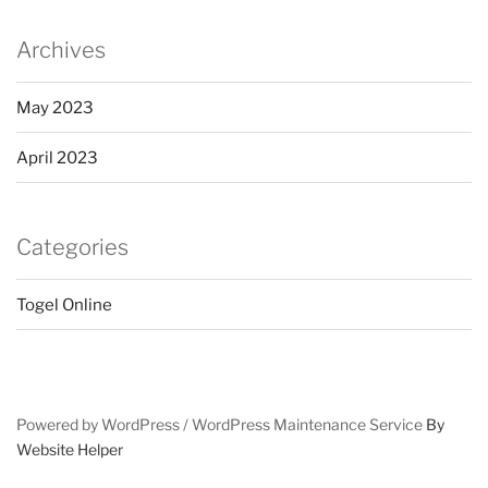
Archives
May 2023
April 2023
Categories
Togel Online
Powered by WordPress /
WordPress Maintenance Service
By
Website Helper