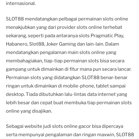
internasional.
SLOT88 mendatangkan pelbagai permainan slots online
menakjubkan yang dari provider slots online terhebat
sekarang, seperti pada antaranya slots Pragmatic Play,
Habanero, Slot88, Joker Gaming dan lain-lain. Dalam
mendatangkan pengalaman main slots online yang
membahagiakan, tiap-tiap permainan slots bisa secara
gampang untuk dimainkan di fitur mana pun secara lancar.
Permainan slots yang didatangkan SLOT88 benar-benar
ringan untuk dimainkan di mobile-phone, tablet sampai
desktop. Tiada dibutuhkan lalu-lintas data internet yang
lebih besar dan cepat buat membuka tiap permainan slots
online yang disajikan.
Sebagai website judi slots online gacor bisa dipercaya
serta mempunyai pengalaman dan ringan maxwin, SLOT88